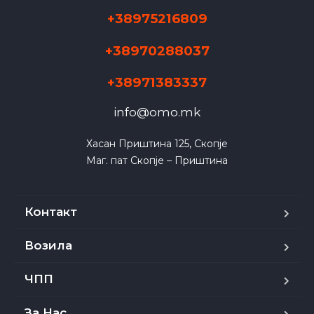
+38975216809
+38970288037
+38971383337
info@omo.mk
Хасан Приштина 125, Скопје

Маг. пат Скопје – Приштина
Контакт
Возила
ЧПП
За Нас