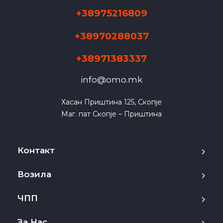
+38975216809
+38970288037
+38971383337
info@omo.mk
Хасан Приштина 125, Скопје

Маг. пат Скопје – Приштина
Контакт
Возила
ЧПП
За Нас