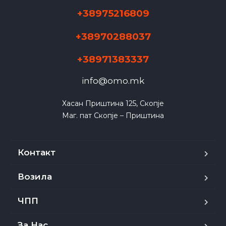
+38975216809
+38970288037
+38971383337
info@omo.mk
Хасан Приштина 125, Скопје

Маг. пат Скопје – Приштина
Контакт
Возила
ЧПП
За Нас