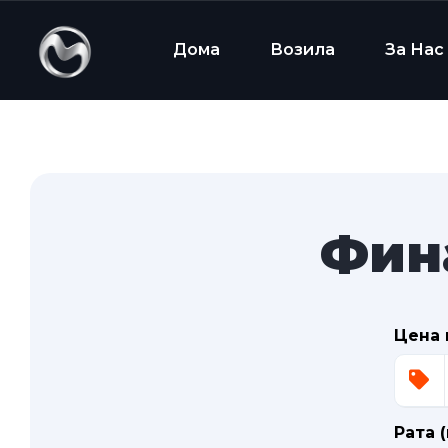
Дома
Возила
За Нас
Фин
Цена 
Рата 