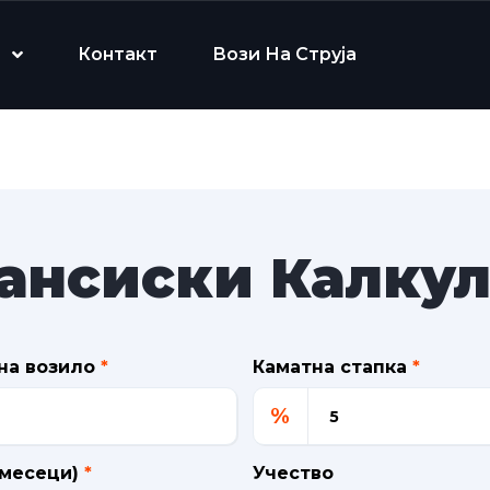
Контакт
Вози На Струја
ансиски Калкул
на возило
*
Каматна стапка
*
%
(месеци)
*
Учество