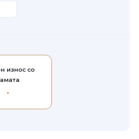
н износ со
камата
-