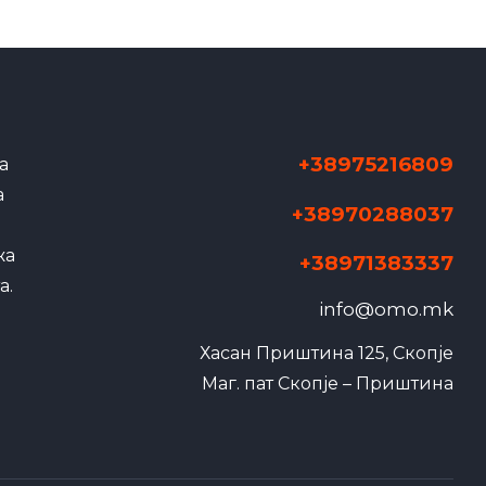
+38975216809
а
а
+38970288037
жа
+38971383337
а.
info@omo.mk
Хасан Приштина 125, Скопје

Маг. пат Скопје – Приштина