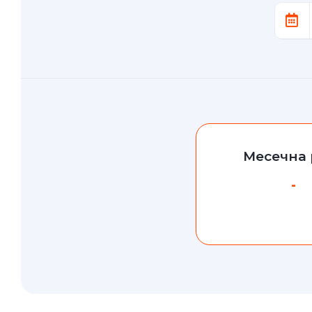
Месечна 
-