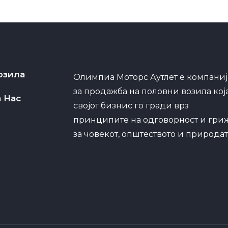
озила
Олимпиа Моторс Аутлет е компаниј
за продажба на половни возила кој
а Нас
својот бизнис го гради врз
принципите на одговорност и гри
за човекот, општеството и природат