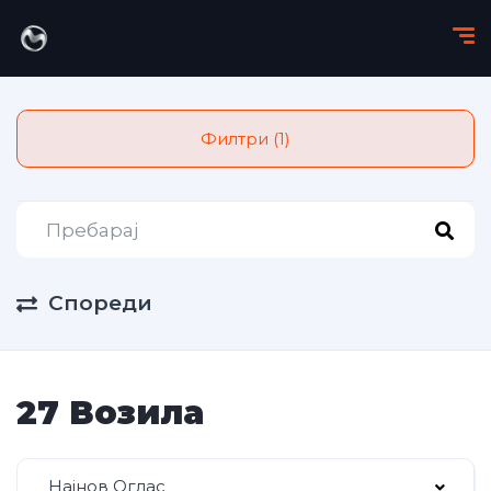
Филтри (1)
Спореди
27 Возила
Најнов Оглас