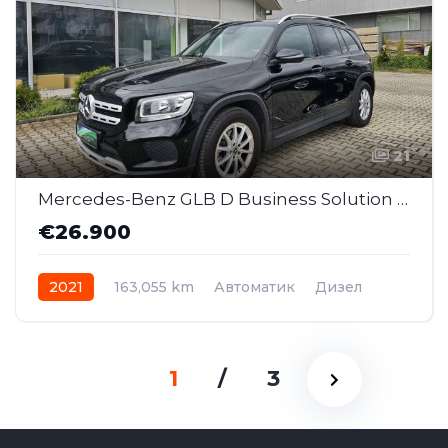
21
Mercedes-Benz GLB D Business Solution AT (MMI179)
€26.900
2021
163,055 km
Автоматик
Дизел
Front Wheel Drive
1
/
3