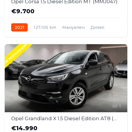
Opel Corsa 1.5 Diesel Edition MT (MMJ047)
€9.700
2021
127,105 km
Мануелен
Дизел
Резервирано
1
Opel Grandland X 1.5 Diesel Edition AT8 (MMJ045)
€14.990