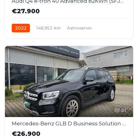
Audi Q4 e-tron 40 Advanced 82KWh (SFJ029)
€27.900
2022
148,953 km
Автоматик
Електрично
AWD/4WD
21
Mercedes-Benz GLB D Business Solution AT (MMI179)
€26.900