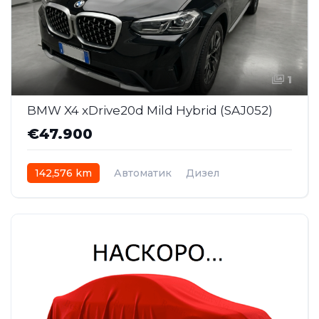
1
BMW X4 xDrive20d Mild Hybrid (SAJ052)
€47.900
142,576 km
Автоматик
Дизел
AWD/4WD