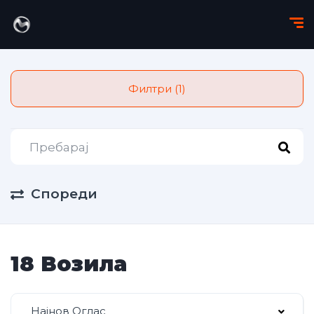
Филтри (1)
Спореди
18 Возила
Најнов Оглас