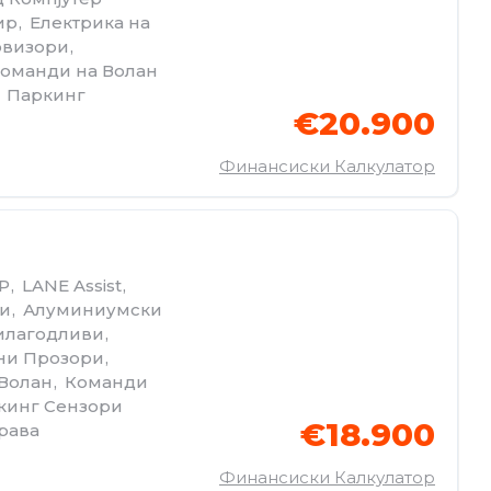
ир
,
Електрика на
овизори
,
оманди на Волан
Паркинг
€20.900
Финансиски Калкулатор
P
,
LANE Assist
,
ни
,
Алуминиумски
рилагодливи
,
ни Прозори
,
Волан
,
Команди
кинг Сензори
€18.900
рава
Финансиски Калкулатор