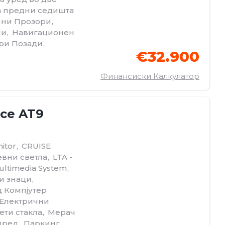
а предни седишта
чни Прозори
,
ми
,
Навигационен
ри Позади
,
€32.900
Финансиски Калкулатор
nce AT9
itor
,
CRUISE
евни светла
,
LTA -
ultimedia System
,
ни знаци
,
 Компјутер
Електрични
ети стакла
,
Мерач
пред
,
Паркинг