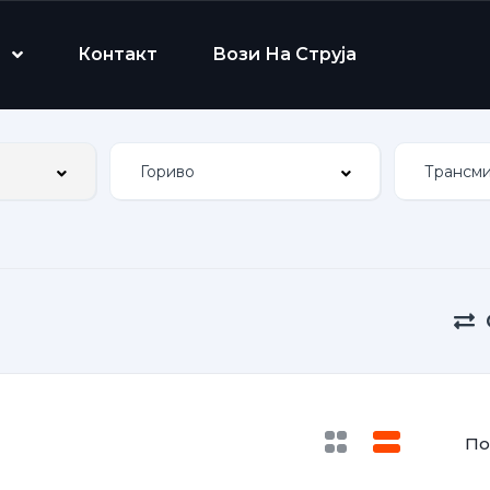
Контакт
Вози На Струја
По