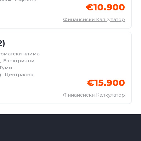
€10.900
Финансиски Калкулатор
2)
томатски клима
,
Електрични
 Гуми
,
д
,
Централна
€15.900
Финансиски Калкулатор