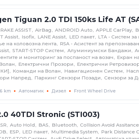
en Tiguan 2.0 TDI 150ks Life AT (S
BRAKE ASSIST
,
AirBag
,
ANDROID Auto
,
APPLE CarPlay
,
B
 Assist
,
Isofix
,
LANE Assist
,
LED пакет
,
LTA - Систем з
е на коловозна лента
,
RSA - Асистент за препознава
sist
,
START-STOP Систем
,
Алуминиумски Бандажи
,
А
ентите и мониторинг за поспаност на возач
,
Екран н
 Волан
,
Електрични Прозори
,
Електрични Ретровизо
КИ]
,
Команди на Волан
,
Навигационен Систем
,
Насл
зори Напред
,
Паркинг Сензори Позади
,
Сензори за 
66 km
Автоматик
Дизел
Front Wheel Drive
.0 40TDI Stronic (STI003)
ASR
,
Auto Hold
,
BAS
,
Bluetooth
,
Collision Avoid Assitance
DB
,
ESP
,
LED пакет
,
Multimedia System
,
Park Distance 
TART-STOP Систем
,
Аudi Drive Select
,
Автоматскa клим