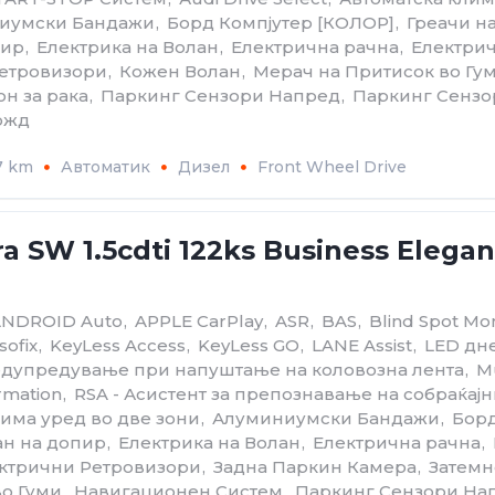
иумски Бандажи
,
Борд Компјутер [КОЛОР]
,
Греачи н
пир
,
Електрика на Волан
,
Електрична рачна
,
Електри
етровизори
,
Кожен Волан
,
Мерач на Притисок во Гу
н за рака
,
Паркинг Сензори Напред
,
Паркинг Сензо
ожд
7 km
Автоматик
Дизел
Front Wheel Drive
ra SW 1.5cdti 122ks Business Elega
ANDROID Auto
,
APPLE CarPlay
,
ASR
,
BAS
,
Blind Spot Mon
Isofix
,
KeyLess Access
,
KeyLess GO
,
LANE Assist
,
LED дн
едупредување при напуштање на коловозна лента
,
M
rmation
,
RSA - Асистент за препознавање на собраќај
лима уред во две зони
,
Алуминиумски Бандажи
,
Борд
ан на допир
,
Електрика на Волан
,
Електрична рачна
,
ктрични Ретровизори
,
Задна Паркин Камера
,
Затемн
во Гуми
,
Навигационен Систем
,
Паркинг Сензори На