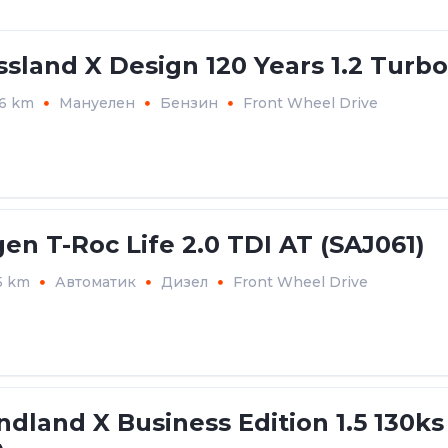
ssland X Design 120 Years 1.2 Turb
36 km
Мануелен
Бензин
Front Wheel Drive
en T-Roc Life 2.0 TDI AT (SAJ061)
5 km
Автоматик
Дизел
Front Wheel Drive
ndland X Business Edition 1.5 130ks