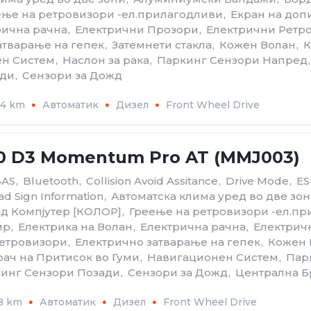
ење на ретровизори -ел.прилагодливи
,
Екран на доп
рична рачна
,
Електрични Прозори
,
Електрични Ретр
атварање на гепек
,
Затемнети стакла
,
Кожен Волан
,
К
н Систем
,
Наслон за рака
,
Паркинг Сензори Напред
,
ади
,
Сензори за Дожд
84 km
Автоматик
Дизел
Front Wheel Drive
60 D3 Momentum Pro AT (MMJ003)
BAS
,
Bluetooth
,
Collision Avoid Assitance
,
Drive Mode
,
ES
ad Sign Information
,
Автоматскa клима уред во две зо
д Компјутер [КОЛОР]
,
Греење на ретровизори -ел.п
ир
,
Електрика на Волан
,
Електрична рачна
,
Електрич
етровизори
,
Електрично затварање на гепек
,
Кожен 
ач на Притисок во Гуми
,
Навигационен Систем
,
Пар
инг Сензори Позади
,
Сензори за Дожд
,
Централна Б
8 km
Автоматик
Дизел
Front Wheel Drive