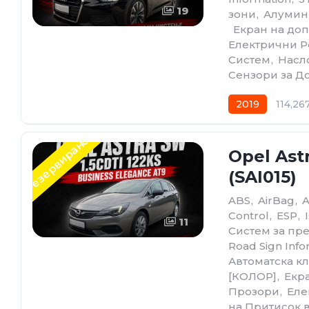
19
зони
,
Алумин
,
Екран на до
Електрични Р
Систем
,
Насло
Сензори за Д
2019
114,26
Резервирано
Opel Ast
(SAI015)
ABS
,
AirBag
,
Control
,
ESP
,
11
Систем за пр
Road Sign Info
Автоматскa к
[КОЛОР]
,
Екр
Прозори
,
Еле
на Притисок 