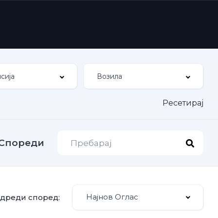
Ресетирај
Спореди
Најнов Оглас
дреди според: