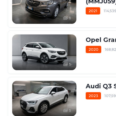
(MMJ059
2021
114,53
1
Opel Gra
2020
168,8
1
Audi Q3 S
2023
107,5
1