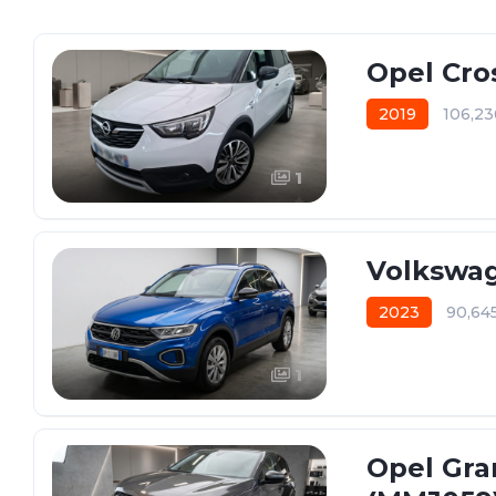
Opel Cro
2019
106,2
1
Volkswag
2023
90,64
1
Opel Gra