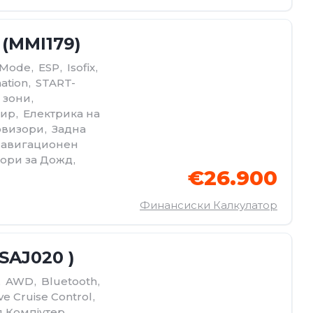
 (MMI179)
 Mode
,
ESP
,
Isofix
,
ation
,
START-
 зони
,
пир
,
Електрика на
овизори
,
Задна
авигационен
ори за Дожд
,
€26.900
Финансиски Калкулатор
SAJ020 )
,
AWD
,
Bluetooth
,
ve Cruise Control
,
 Компјутер