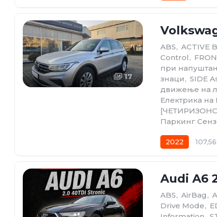
Volkswag
ABS
,
ACTIVE 
Control
,
FRONT
при напуштањ
17
знаци
,
SIDE As
движење на л
Електрика на
[ЧЕТИРИЗОНС
Паркинг Сен
2022
107,5
Audi A6 2
ABS
,
AirBag
,
Drive Mode
,
E
Information
,
S