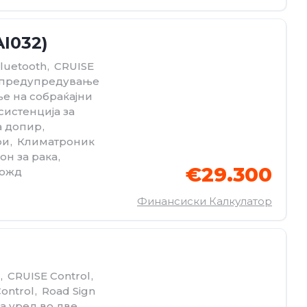
AI032)
luetooth
,
CRUISE
а предупредување
ње на собраќајни
систенција за
а допир
,
ри
,
Климатроник
он за рака
,
€29.300
Дожд
Финансиски Калкулатор
,
CRUISE Control
,
Control
,
Road Sign
а уред во две