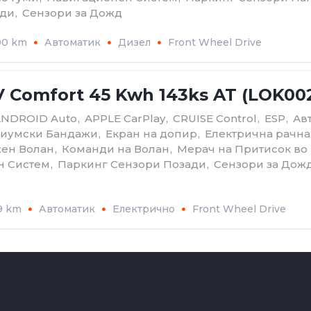
ади
,
Сензори за Дожд
00 km
Автоматик
Дизел
Front Wheel Drive
 Comfort 45 Kwh 143ks AT (LOK00
ANDROID Auto
,
APPLE CarPlay
,
CRUISE Control
,
ESP
,
Ав
иумски Бандажи
,
Екран на допир
,
Електрична рачна
ен Волан
,
Команди на Волан
,
Мерач на Притисок во
н Систем
,
Паркинг Сензори Позади
,
Сензори за Дож
9 km
Автоматик
Електрично
Front Wheel Drive