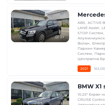
Mercedes
ABS
,
ACTIVE 
LANE Assist
,
L
STOP Систем
,
21
Алуминиумск
Волан
,
Елект
Паркин Каме
Систем
,
Парк
Централна Бр
2021
163,05
BMW X1 s
10,25" Екран 
CRUISE Contro
Автоматскa к