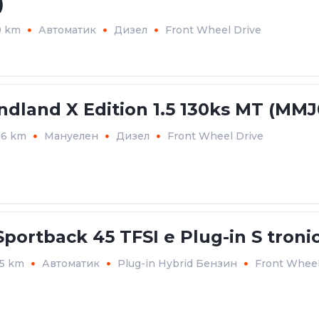
)
9 km
Автоматик
Дизел
Front Wheel Drive
ndland X Edition 1.5 130ks MT (MMJ
26 km
Мануелен
Дизел
Front Wheel Drive
portback 45 TFSI e Plug-in S tronic
95 km
Автоматик
Plug-in Hybrid Бензин
Front Wheel