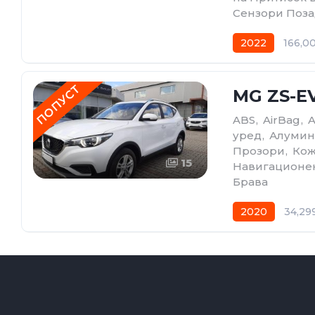
Сензори Поз
2022
166,0
ПОПУСТ
MG ZS-EV
ABS
,
AirBag
,
уред
,
Алумин
Прозори
,
Кож
15
Навигационе
Брава
2020
34,29