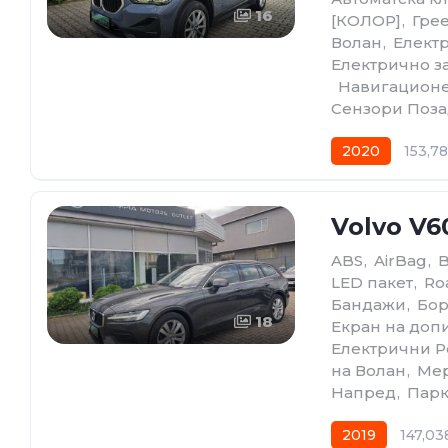
16
[КОЛОР]
,
Гре
Волан
,
Елект
Електрично з
,
Навигационе
Сензори Поз
2020
153,7
Volvo V
ABS
,
AirBag
,
LED пакет
,
Ro
Бандажи
,
Бор
18
Екран на доп
Електрични Р
на Волан
,
Мер
Напред
,
Парк
2019
147,03