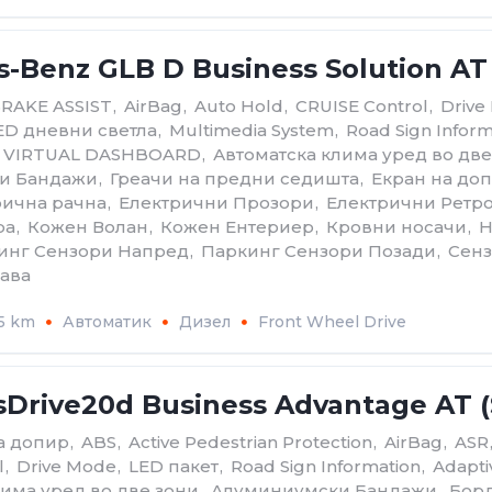
-Benz GLB D Business Solution AT
BRAKE ASSIST
,
AirBag
,
Auto Hold
,
CRUISE Control
,
Drive
ED дневни светла
,
Multimedia System
,
Road Sign Inform
VIRTUAL DASHBOARD
,
Автоматскa клима уред во две
и Бандажи
,
Греачи на предни седишта
,
Екран на до
рична рачна
,
Електрични Прозори
,
Електрични Ретр
ра
,
Кожен Волан
,
Кожен Ентериер
,
Кровни носачи
,
Н
инг Сензори Напред
,
Паркинг Сензори Позади
,
Сенз
ава
5 km
Автоматик
Дизел
Front Wheel Drive
Drive20d Business Advantage AT (
на допир
,
ABS
,
Active Pedestrian Protection
,
AirBag
,
ASR
l
,
Drive Mode
,
LED пакет
,
Road Sign Information
,
Аdapti
лима уред во две зони
,
Алуминиумски Бандажи
,
Борд