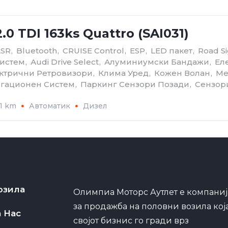
.0 TDI 163ks Quattro (SAI031)
ASR
,
Bluetooth
,
CRUISE Control
,
ESP
,
LED пакет
,
Road Si
Систем
,
Аudi Drive Select
,
Алуминиумски Бандажи
,
Ел
ктрични Ретровизори
,
Клима Уред
,
Кожен Волан
,
Ме
гационен Систем
,
Паркинг Сензори Позади
,
Сензор
1 km
Автоматик
Дизел
озила
Олимпиа Моторс Аутлет е компаниј
за продажба на половни возила кој
а Нас
својот бизнис го гради врз