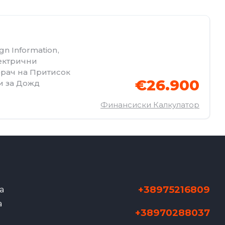
gn Information
,
ектрични
рач на Притисок
€26.900
и за Дожд
Финансиски Калкулатор
+38975216809
а
а
+38970288037