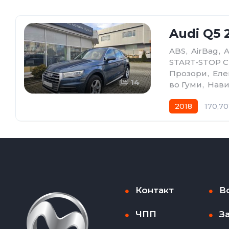
Audi Q5 2
ABS
,
AirBag
,
START-STOP 
Прозори
,
Еле
14
во Гуми
,
Нави
2018
170,70
Контакт
В
ЧПП
З