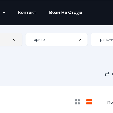
Контакт
Вози На Струја
По