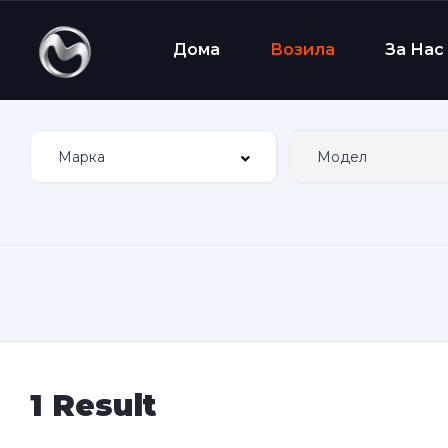
Дома
Возила
За Нас
1 Result