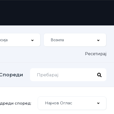
Ресетирај
Спореди
Најнов Оглас
дреди според: