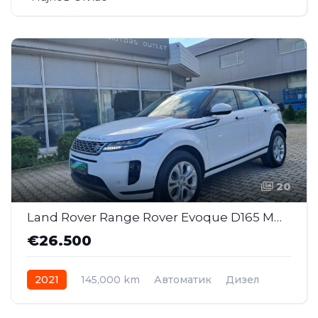
20
Land Rover Range Rover Evoque D165 MHEV S AWD AT (SAJ032)
€26.500
2021
145,000 km
Автоматик
Дизел