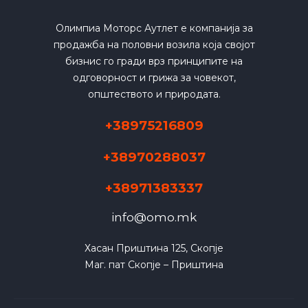
Олимпиа Моторс Аутлет е компанија за
продажба на половни возила која својот
бизнис го гради врз принципите на
одговорност и грижа за човекот,
општеството и природата.
+38975216809
+38970288037
+38971383337
info@omo.mk
Хасан Приштина 125, Скопје

Маг. пат Скопје – Приштина