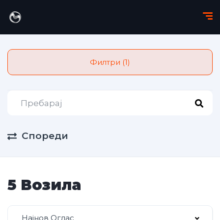
Филтри (1)
Спореди
5 Возила
Најнов Оглас