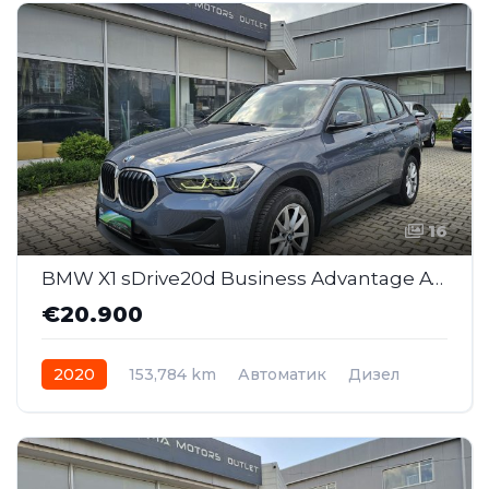
16
BMW X1 sDrive20d Business Advantage AT (SAJ020 )
€20.900
2020
153,784 km
Автоматик
Дизел
Front Wheel Drive