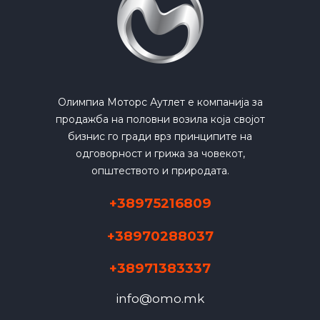
Олимпиа Моторс Аутлет е компанија за
продажба на половни возила која својот
бизнис го гради врз принципите на
одговорност и грижа за човекот,
општеството и природата.
+38975216809
+38970288037
+38971383337
info@omo.mk