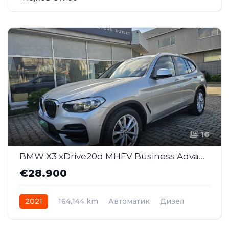
16
BMW X3 xDrive20d MHEV Business Advantage AT (SAJ022)
€28.900
2021
164,144 km
Автоматик
Дизел
AWD/4WD