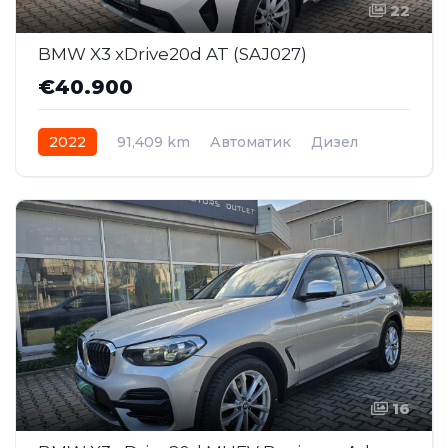
22
BMW X3 xDrive20d AT (SAJ027)
€40.900
2022
91,409 km
Автоматик
Дизел
AWD/4WD
16