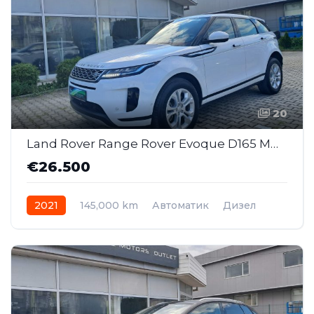
20
Land Rover Range Rover Evoque D165 MHEV S AWD AT (SAJ032)
€26.500
2021
145,000 km
Автоматик
Дизел