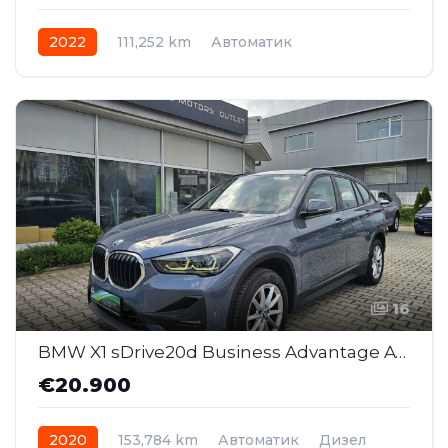
2022
111,252 km
Автоматик
Plug-in Hybrid Дизел
AWD/4WD
16
BMW X1 sDrive20d Business Advantage AT (SAJ020 )
€20.900
2020
153,784 km
Автоматик
Дизел