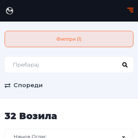
Филтри (1)
Спореди
32 Возила
Најнов Оглас