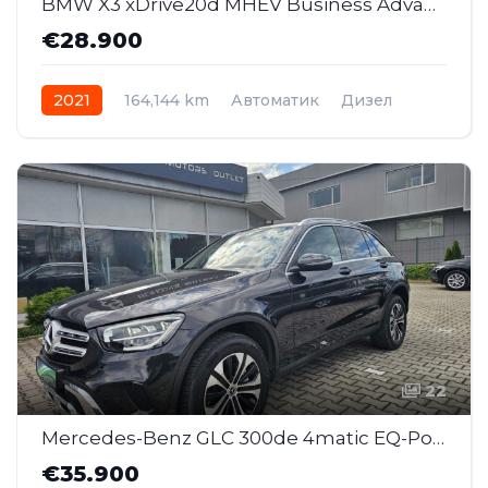
BMW X3 xDrive20d MHEV Business Advantage AT (SAJ022)
€28.900
2021
164,144 km
Автоматик
Дизел
AWD/4WD
22
Mercedes-Benz GLC 300de 4matic EQ-Power AT (SAJ023)
€35.900