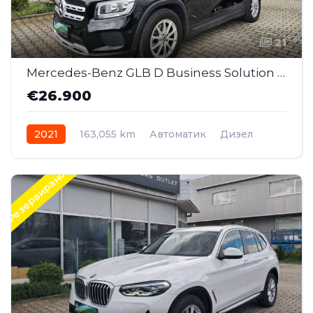
21
Mercedes-Benz GLB D Business Solution AT (MMI179)
€26.900
2021
163,055 km
Автоматик
Дизел
Front Wheel Drive
Резервирано