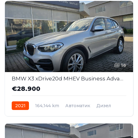
16
BMW X3 xDrive20d MHEV Business Advantage AT (SAJ022)
€28.900
2021
164,144 km
Автоматик
Дизел
AWD/4WD