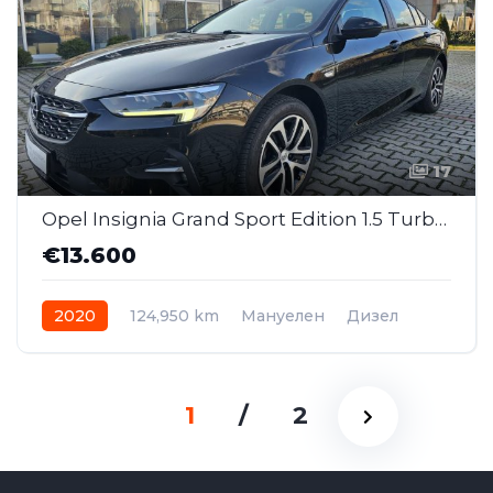
17
Opel Insignia Grand Sport Edition 1.5 Turbo D 122ks MT (MMI076)
€13.600
2020
124,950 km
Мануелен
Дизел
1
/
2