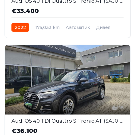
Audi Q5 40 TDI Quattro S Tronic AT (SAJ012)
€33.400
2022
175,033 km
Автоматик
Дизел
AWD/4WD
15
Audi Q5 40 TDI Quattro S Tronic AT (SAJ013)
€36.100