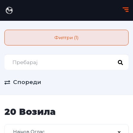
Филтри (1)
Спореди
20 Возила
Најнов Оглас