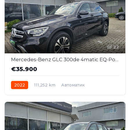
22
Mercedes-Benz GLC 300de 4matic EQ-Power AT (SAJ023)
€35.900
2022
111,252 km
Автоматик
Plug-in Hybrid Дизел
AWD/4WD