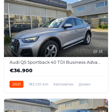
15
Audi Q5 Sportback 40 TDI Business Advanced Quattro S Tronic (SAI040)
€36.900
2021
183,120 km
Автоматик
Дизел
AWD/4WD