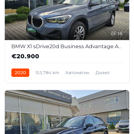
16
BMW X1 sDrive20d Business Advantage AT (SAJ020 )
€20.900
2020
153,784 km
Автоматик
Дизел
Front Wheel Drive