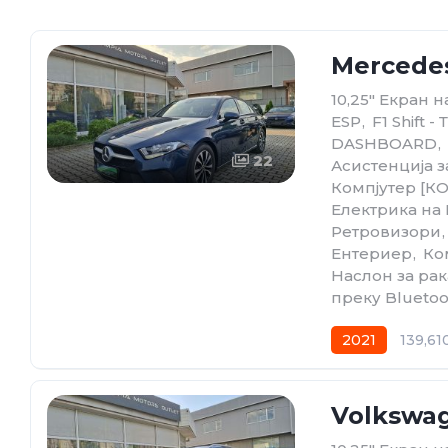
Mercedes
10,25" Екран 
ESP
,
F1 Shift 
DASHBOARD
,
22
Асистенција з
Компјутер [К
Електрика на
Ретровизори
,
Ентериер
,
Ко
Наслон за рак
преку Bluetoo
2021
139,61
Volkswag