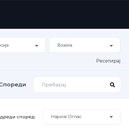
Ресетирај
Спореди
Најнов Оглас
дреди според: