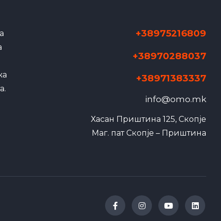
+38975216809
а
а
+38970288037
жа
+38971383337
а.
info@omo.mk
Хасан Приштина 125, Скопје

Маг. пат Скопје – Приштина