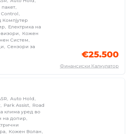
ASR
,
Auto Hold
,
 пакет
,
 Control
,
 Компјутер
ир
,
Електрика на
овизори
,
Кожен
нен Систем
,
ди
,
Сензори за
€25.500
Финансиски Калкулатор
ASR
,
Auto Hold
,
т
,
Park Assist
,
Road
a клима уред во
н на допир
,
ктрични
ра
,
Кожен Волан
,