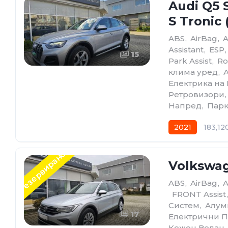
Audi Q5 
S Tronic 
ABS
,
AirBag
,
Assistant
,
ESP
,
15
Park Assist
,
Ro
клима уред
,
Електрика на
Ретровизори
,
Напред
,
Парк
2021
183,12
Резервирано
Volkswag
ABS
,
AirBag
,
,
FRONT Assist
,
Систем
,
Алум
17
Електрични 
Кожен Волан
,