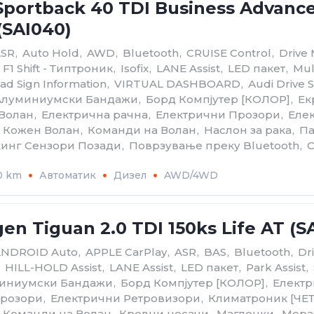
Sportback 40 TDI Business Advanc
(SAI040)
ASR
,
Auto Hold
,
AWD
,
Bluetooth
,
CRUISE Control
,
Drive
F1 Shift - Типтроник
,
Isofix
,
LANE Assist
,
LED пакет
,
Mul
ad Sign Information
,
VIRTUAL DASHBOARD
,
Аudi Drive 
Алуминиумски Бандажи
,
Борд Компјутер [КОЛОР]
,
Ек
 Волан
,
Електрична рачна
,
Електрични Прозори
,
Еле
Кожен Волан
,
Команди на Волан
,
Наслон за рака
,
Па
инг Сензори Позади
,
Поврзување преку Bluetooth
,
С
0 km
Автоматик
Дизел
AWD/4WD
en Tiguan 2.0 TDI 150ks Life AT (S
ANDROID Auto
,
APPLE CarPlay
,
ASR
,
BAS
,
Bluetooth
,
Dri
HILL-HOLD Assist
,
LANE Assist
,
LED пакет
,
Park Assist
,
иниумски Бандажи
,
Борд Компјутер [КОЛОР]
,
Електр
Прозори
,
Електрични Ретровизори
,
Климатроник [Ч
Команди на Волан
,
Кровни носачи
,
Магленки
,
Мера