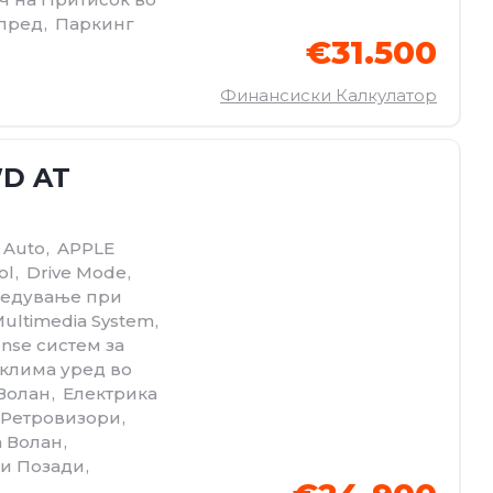
пред
,
Паркинг
€31.500
Финансиски Калкулатор
WD AT
 Auto
,
APPLE
ol
,
Drive Mode
,
предување при
ultimedia System
,
onse систем за
 клима уред во
 Волан
,
Електрика
 Ретровизори
,
 Волан
,
и Позади
,