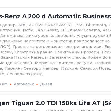
-Benz A 200 d Automatic Business 
на допир
,
ABS
,
ACTIVE BRAKE ASSIST
,
BAS
,
Bluetooth
,
C
- Типтроник
,
Isofix
,
LANE Assist
,
LED дневни светла
,
Park
Автоматскa клима уред во две зони
,
Алуминиумски 
а движење на лентите и мониторинг за поспаност на
ОЛОР]
,
Греење на ретровизори -ел.прилагодливи
,
Ек
 Волан
,
Електрична рачна
,
Електрични Прозори
,
Еле
Задна Паркин Камера
,
Затемнети стакла
,
Кожен Вол
манди на Волан
,
Мерач на Притисок во Гуми
,
Навига
а
,
Паркинг Сензори Напред
,
Паркинг Сензори Поза
th
,
Сензори за Дожд
0 km
Автоматик
Дизел
en Tiguan 2.0 TDI 150ks Life AT (S