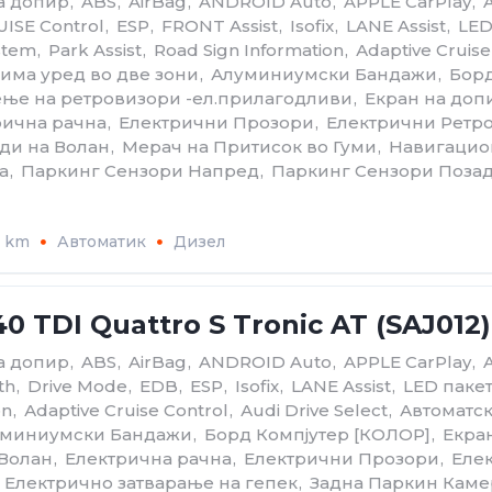
на допир
,
ABS
,
AirBag
,
ANDROID Auto
,
APPLE CarPlay
,
ISE Control
,
ESP
,
FRONT Assist
,
Isofix
,
LANE Assist
,
LED
stem
,
Park Assist
,
Road Sign Information
,
Аdaptive Cruise
лима уред во две зони
,
Алуминиумски Бандажи
,
Борд
ење на ретровизори -ел.прилагодливи
,
Екран на доп
рична рачна
,
Електрични Прозори
,
Електрични Ретр
ди на Волан
,
Мерач на Притисок во Гуми
,
Навигацио
а
,
Паркинг Сензори Напред
,
Паркинг Сензори Поза
5 km
Автоматик
Дизел
40 TDI Quattro S Tronic AT (SAJ012)
на допир
,
ABS
,
AirBag
,
ANDROID Auto
,
APPLE CarPlay
,
th
,
Drive Mode
,
EDB
,
ESP
,
Isofix
,
LANE Assist
,
LED паке
on
,
Аdaptive Cruise Control
,
Аudi Drive Select
,
Автоматск
миниумски Бандажи
,
Борд Компјутер [КОЛОР]
,
Екра
 Волан
,
Електрична рачна
,
Електрични Прозори
,
Еле
Електрично затварање на гепек
,
Задна Паркин Каме