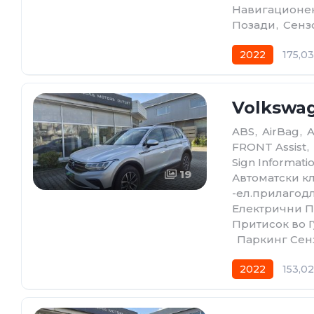
Навигационе
Позади
,
Сенз
2022
175,0
Volkswag
ABS
,
AirBag
,
A
FRONT Assist
,
Sign Informati
19
Автоматски к
-ел.прилагод
Електрични 
Притисок во 
,
Паркинг Сен
2022
153,0