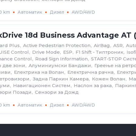
00 km
Автоматик
Дизел
AWD/4WD
Drive 18d Business Advantage AT 
ard Plus
,
Active Pedestrian Protection
,
AirBag
,
ASR
,
Aut
ISE Control
,
Drive Mode
,
ESP
,
F1 Shift - Типтроник
,
Isof
ance Control
,
Road Sign Information
,
START-STOP Сист
о две зони
,
Алуминиумски Бандажи
,
Греење на ретр
ливи
,
Електрика на Волан
,
Електрична рачна
,
Електр
етровизори
,
Задна Паркин Камера
,
Кожен Волан
,
Ма
Гуми
,
Навигационен Систем
,
Наслон за рака
,
Паркин
зори Позади
,
Сензори за Дожд
00 km
Автоматик
Дизел
AWD/4WD