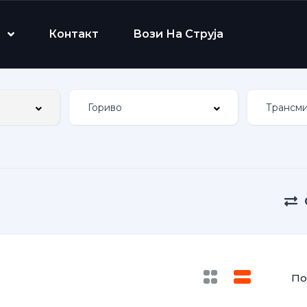
Контакт
Вози На Струја
По