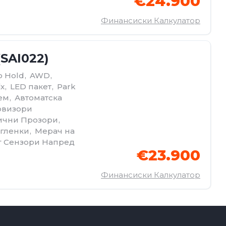
€24.900
Финансиски Калкулатор
(SAI022)
o Hold
,
AWD
,
ix
,
LED пакет
,
Park
ем
,
Автоматскa
овизори
ични Прозори
,
гленки
,
Мерач на
г Сензори Напред
€23.900
Финансиски Калкулатор