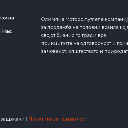
озила
Олимпиа Моторс Аутлет е компаниј
за продажба на половни возила кој
а Нас
својот бизнис го гради врз
принципите на одговорност и гри
за човекот, општеството и природат
е задржани |
Политика за приватност