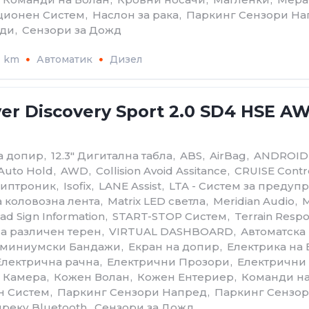
ционен Систем
,
Наслон за рака
,
Паркинг Сензори На
ади
,
Сензори за Дожд
1 km
Автоматик
Дизел
er Discovery Sport 2.0 SD4 HSE A
на допир
,
12.3" Дигитална табла
,
ABS
,
AirBag
,
ANDROID
Auto Hold
,
AWD
,
Collision Avoid Assitance
,
CRUISE Contr
- Типтроник
,
Isofix
,
LANE Assist
,
LTA - Систем за преду
 коловозна лента
,
Matrix LED светла
,
Meridian Audio
,
M
ad Sign Information
,
START-STOP Систем
,
Terrain Resp
а различен терен
,
VIRTUAL DASHBOARD
,
Автоматскa
миниумски Бандажи
,
Екран на допир
,
Електрика на
Електрична рачна
,
Електрични Прозори
,
Електрични
 Камера
,
Кожен Волан
,
Кожен Ентериер
,
Команди на
н Систем
,
Паркинг Сензори Напред
,
Паркинг Сензор
реку Bluetooth
,
Сензори за Дожд