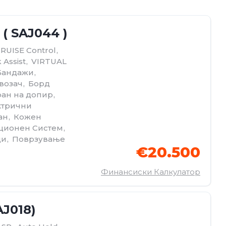
( SAJ044 )
RUISE Control
,
 Assist
,
VIRTUAL
Бандажи
,
 возач
,
Борд
ран на допир
,
ктрични
ан
,
Кожен
ционен Систем
,
ди
,
Поврзување
€20.500
Финансиски Калкулатор
AJ018)