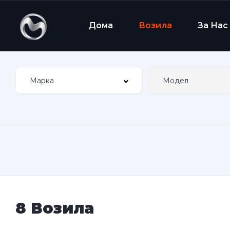
Дома
Возила
За Нас
8 Возила