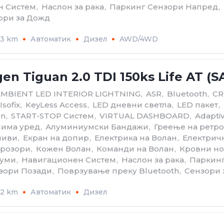
н Систем
,
Наслон за рака
,
Паркинг Сензори Напред
,
ори за Дожд
33 km
Автоматик
Дизел
AWD/4WD
en Tiguan 2.0 TDI 150ks Life AT (S
MBIENT LED INTERIOR LIGHTNING
,
ASR
,
Bluetooth
,
CR
Isofix
,
KeyLess Access
,
LED дневни светла
,
LED пакет
,
on
,
START-STOP Систем
,
VIRTUAL DASHBOARD
,
Аdaptiv
лима уред
,
Алуминиумски Бандажи
,
Греење на ретр
ливи
,
Екран на допир
,
Електрика на Волан
,
Електрич
Прозори
,
Кожен Волан
,
Команди на Волан
,
Кровни но
Гуми
,
Навигационен Систем
,
Наслон за рака
,
Паркин
зори Позади
,
Поврзување преку Bluetooth
,
Сензори 
22 km
Автоматик
Дизел