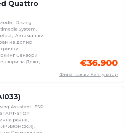
ed Quattro
 Mode
,
Driving
timedia System
,
Select
,
Автоматски
ран на допир
,
ктрични
ркинг Сензори
€36.900
ензори за Дожд
Финансиски Калкулатор
AI033)
ving Assistant
,
ESP
START-STOP
ична рачна
,
ЕТИРИЗОНСКИ]
,
ч на Притисок во