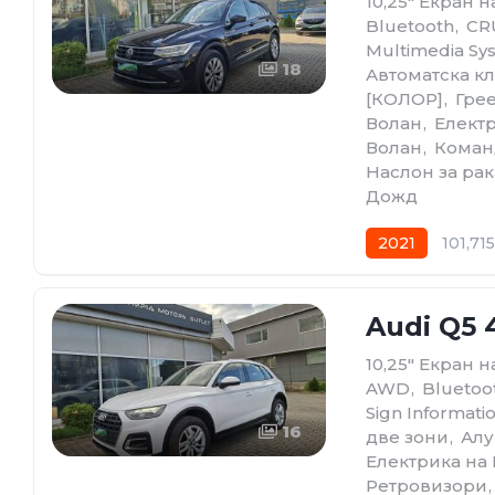
10,25" Екран 
Bluetooth
,
CRU
Multimedia Sy
18
Автоматскa к
[КОЛОР]
,
Гре
Волан
,
Елект
Волан
,
Коман
Наслон за рак
Дожд
2021
101,71
Audi Q5 
10,25" Екран 
AWD
,
Bluetoo
Sign Informati
16
две зони
,
Алу
Електрика на
Ретровизори
,