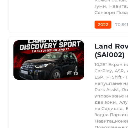
Гуми
,
Навига
Сензори Поз
2022
70,84
Land Rov
(SAI002)
10,25" Екран 
CarPlay
,
ASR
,
15
ESP
,
F1 Shift 
напуштање на
Park Assist
,
Ro
управување н
две зони
,
Алу
на Седишта
,
Задна Паркин
Навигационе
Поврзување п