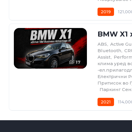
2019
121,0
BMW X1 x
ABS
,
Active Gu
Bluetooth
,
CRU
Assist
,
Perform
17
клима уред в
-ел.прилагод
Електрични Р
Притисок во 
,
Паркинг Сен
2021
114,0