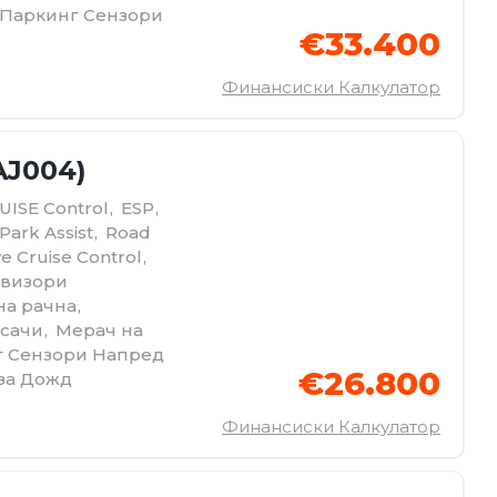
Паркинг Сензори
€33.400
Финансиски Калкулатор
AJ004)
UISE Control
,
ESP
,
Park Assist
,
Road
e Cruise Control
,
овизори
на рачна
,
сачи
,
Мерач на
г Сензори Напред
€26.800
за Дожд
Финансиски Калкулатор