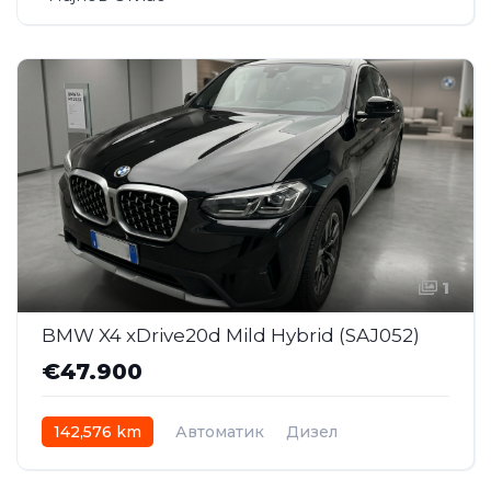
1
BMW X4 xDrive20d Mild Hybrid (SAJ052)
€47.900
142,576 km
Автоматик
Дизел
AWD/4WD