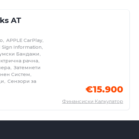
 ks AT
o
,
APPLE CarPlay
,
 Sign Information
,
умски Бандажи
,
ктрична рачна
,
мера
,
Затемнети
нен Систем
,
ди
,
Сензори за
€15.900
Финансиски Калкулатор