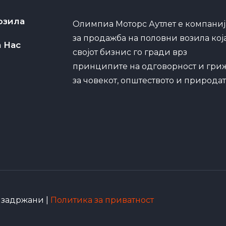
озила
Олимпиа Моторс Аутлет е компаниј
за продажба на половни возила кој
а Нас
својот бизнис го гради врз
принципите на одговорност и гри
за човекот, општеството и природат
е задржани |
Политика за приватност