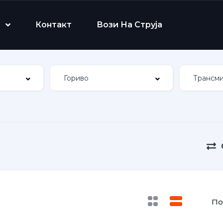
Контакт
Вози На Струја
По