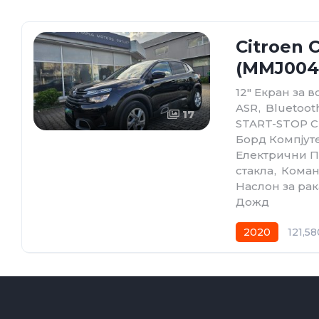
Citroen C
(MMJ004
12" Екран за в
ASR
,
Bluetoot
17
START-STOP 
Борд Компјут
Електрични 
стакла
,
Коман
Наслон за рак
Дожд
2020
121,5