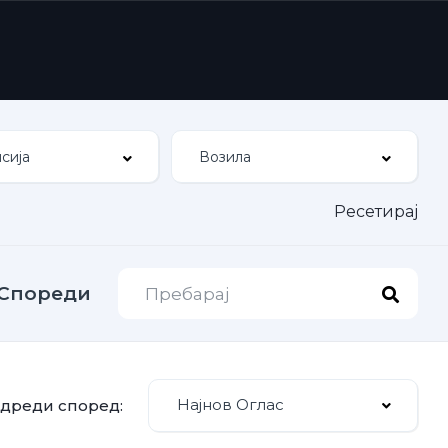
Ресетирај
Спореди
Најнов Оглас
дреди според: