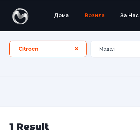
Дома
Возила
За Нас
Citroen
1 Result