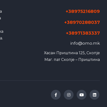
+38975216809
а
а
+38970288037
жа
+38971383337
а.
info@omo.mk
Хасан Приштина 125, Скопје

Маг. пат Скопје – Приштина