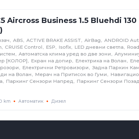
5 Aircross Business 1.5 Bluehdi 130
)
озач
,
ABS
,
ACTIVE BRAKE ASSIST
,
AirBag
,
ANDROID Aut
h
,
CRUISE Control
,
ESP
,
Isofix
,
LED дневни светла
,
Road
Систем
,
Автоматскa клима уред во две зони
,
Алумини
ер [КОЛОР]
,
Екран на допир
,
Електрика на Волан
,
Еле
Прозори
,
Електрични Ретровизори
,
Задна Паркин Ка
ди на Волан
,
Мерач на Притисок во Гуми
,
Навигацио
а
,
Паркинг Сензори Напред
,
Паркинг Сензори Поза
80 km
Автоматик
Дизел