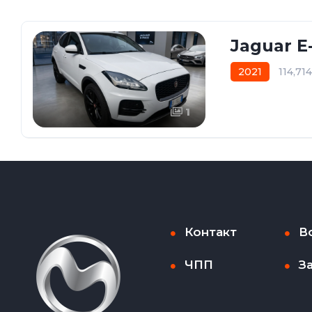
Jaguar E
2021
114,71
1
Контакт
В
ЧПП
З