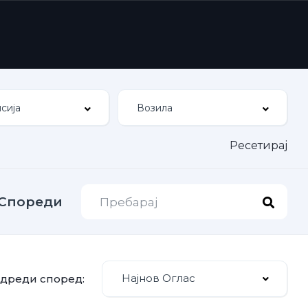
Ресетирај
Спореди
Најнов Оглас
дреди според: