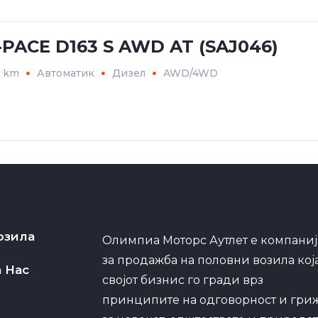
-PACE D163 S AWD AT (SAJ046)
4 km
Автоматик
Дизел
AWD/4WD
озила
Олимпиа Моторс Аутлет е компаниј
за продажба на половни возила кој
а Нас
својот бизнис го гради врз
принципите на одговорност и гри