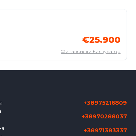
€25.900
Финансиски Калкулатор
+38975216809
а
а
+38970288037
жа
+38971383337