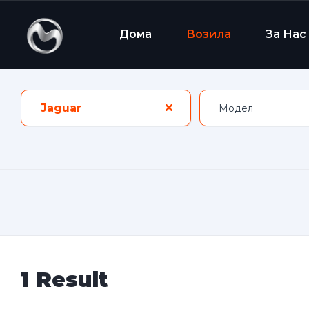
Дома
Возила
За Нас
Jaguar
1 Result