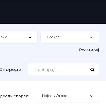
Ресетирај
Спореди
Најнов Оглас
дреди според: