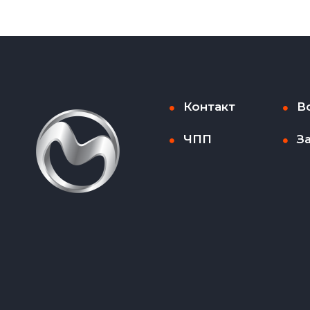
Контакт
В
ЧПП
З