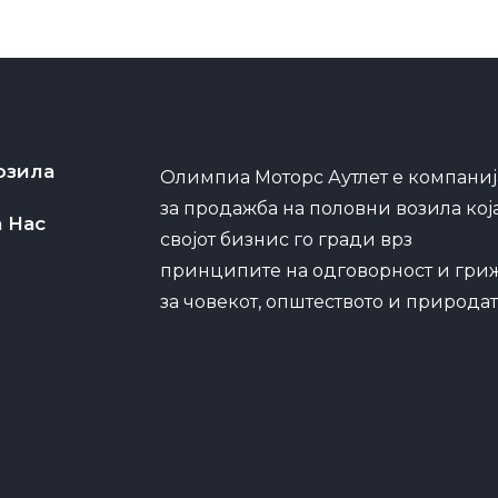
озила
Олимпиа Моторс Аутлет е компаниј
за продажба на половни возила кој
а Нас
својот бизнис го гради врз
принципите на одговорност и гри
за човекот, општеството и природат