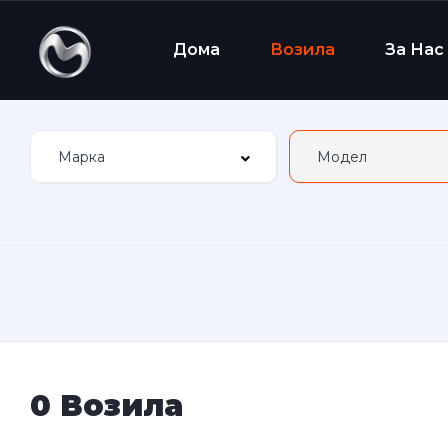
Дома
Возила
За Нас
0 Возила