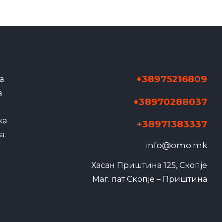
+38975216809
а
а
+38970288037
жа
+38971383337
а.
info@omo.mk
Хасан Приштина 125, Скопје

Маг. пат Скопје – Приштина