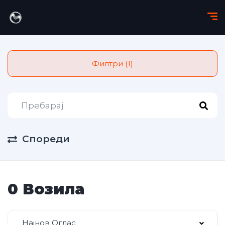
Филтри (1)
Спореди
0 Возила
Најнов Оглас