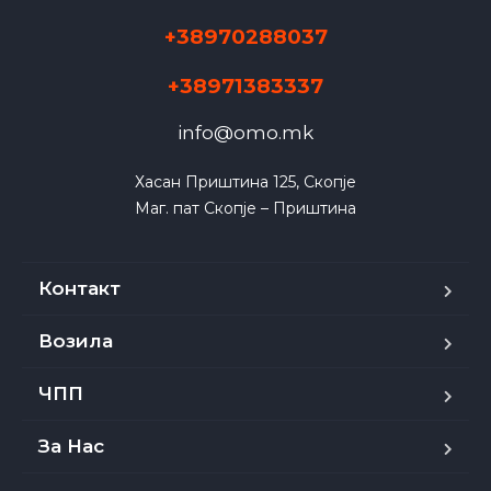
+38970288037
+38971383337
info@omo.mk
Хасан Приштина 125, Скопје

Маг. пат Скопје – Приштина
Контакт
Возила
ЧПП
За Нас