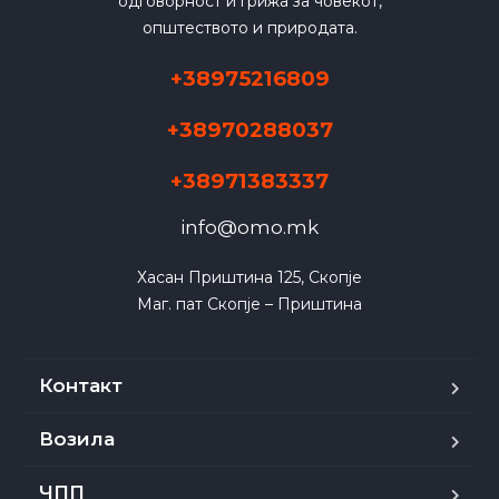
одговорност и грижа за човекот,
општеството и природата.
+38975216809
+38970288037
+38971383337
info@omo.mk
Хасан Приштина 125, Скопје

Маг. пат Скопје – Приштина
Контакт
Возила
ЧПП