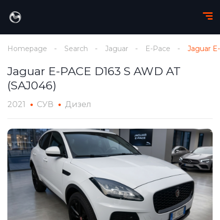
Homepage
Search
Jaguar
E-Pace
Jaguar E
Jaguar E-PACE D163 S AWD AT
(SAJ046)
2021
СУВ
Дизел