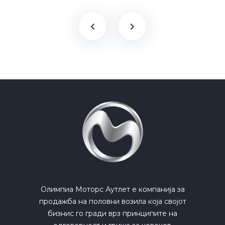
Олимпиа Моторс Аутлет е компанија за
продажба на половни возила која својот
бизнис го гради врз принципите на