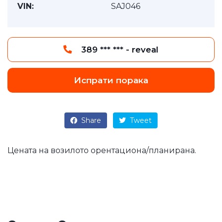
VIN:
SAJ046
389 *** *** - reveal
Испрати порака
Share
Tweet
Цената на возилото орентациона/планирана.