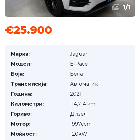
1
/
1
€25.900
Марка:
Jaguar
Модел:
E-Pace
Боја:
Бела
Трансмисија:
Автоматик
Година:
2021
Километри:
114,714 km
Гориво:
Дизел
Мотор:
1997ccm
Моќност:
120kW