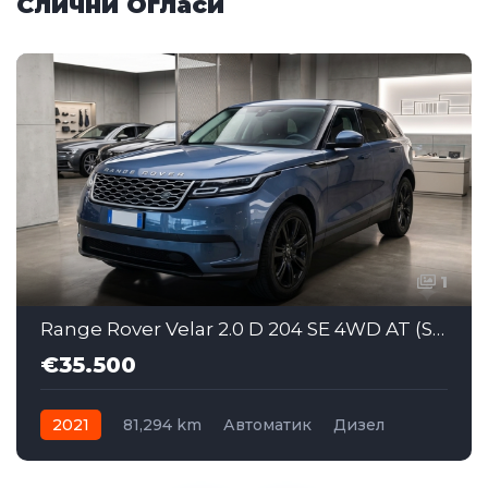
Слични Огласи
1
Range Rover Velar 2.0 D 204 SE 4WD AT (SAJ060)
€35.500
2021
81,294 km
Автоматик
Дизел
AWD/4WD