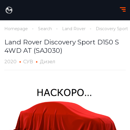
Homepage
Search
Land Rover
Discovery Sport
Land Rover Discovery Sport D150 S
4WD AT (SAJ030)
2020
СУВ
Дизел