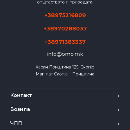
општеството и природата.
+38975216809
+38970288037
+38971383337
info@omo.mk
Хасан Приштина 125, Скопје

Маг. пат Скопје – Приштина
Контакт
Возила
ЧПП