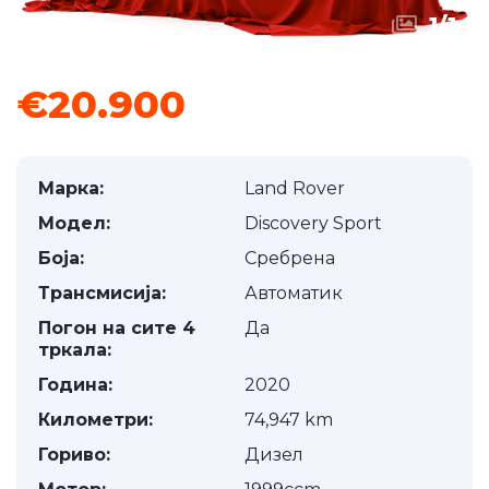
1
/
1
€20.900
Марка:
Land Rover
Модел:
Discovery Sport
Боја:
Сребрена
Трансмисија:
Автоматик
Погон на сите 4
Да
тркала:
Година:
2020
Километри:
74,947 km
Гориво:
Дизел