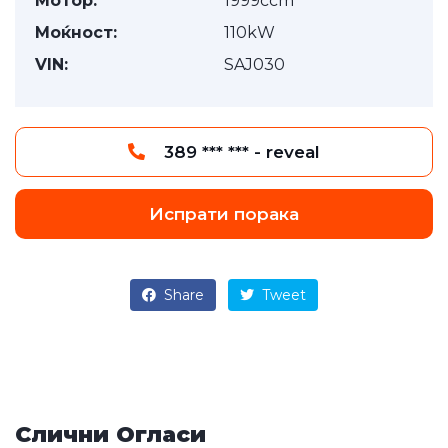
Мотор:
1999ccm
Моќност:
110kW
VIN:
SAJ030
389 *** *** - reveal
Испрати порака
Share
Tweet
Слични Огласи