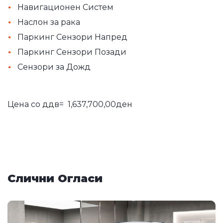
•
Навигационен Систем
•
Наслон за рака
•
Паркинг Сензори Напред
•
Паркинг Сензори Позади
•
Сензори за Дожд
Цена со ддв= 1,637,700,00ден
Слични Огласи