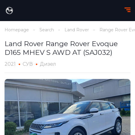
Homepage
Search
Land Rover
Range Rover Ev
Land Rover Range Rover Evoque
D165 MHEV S AWD AT (SAJ032)
2021
СУВ
Дизел