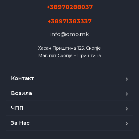
+38970288037
+38971383337
info@omo.mk
Хасан Приштина 125, Скопје

Маг. пат Скопје – Приштина
Контакт
Возила
ЧПП
За Нас