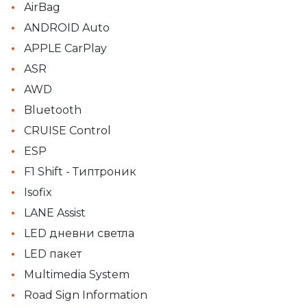
•
AirBag
•
ANDROID Auto
•
APPLE CarPlay
•
ASR
•
AWD
•
Bluetooth
•
CRUISE Control
•
ESP
•
F1 Shift - Типтроник
•
Isofix
•
LANE Assist
•
LED дневни светла
•
LED пакет
•
Multimedia System
•
Road Sign Information