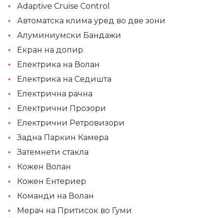
•
Аdaptive Cruise Control
•
Автоматскa клима уред во две зони
•
Алуминиумски Бандажи
•
Екран на допир
•
Електрика на Волан
•
Електрика на Седишта
•
Електрична рачна
•
Електрични Прозори
•
Електрични Ретровизори
•
Задна Паркин Камера
•
Затемнети стакла
•
Кожен Волан
•
Кожен Ентериер
•
Команди на Волан
•
Мерач на Притисок во Гуми