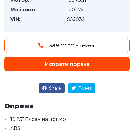
Мотор:
1997ccm
Моќност:
120kW
VIN:
SAJ032
389 *** *** - reveal
Испрати порака
Share
Tweet
Опрема
•
10,25" Екран на допир
•
ABS