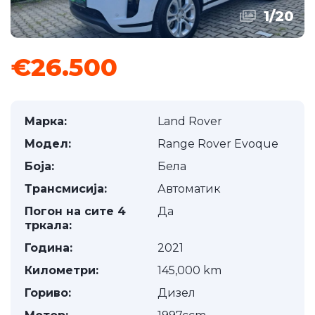
1
/
20
€26.500
Марка:
Land Rover
Модел:
Range Rover Evoque
Боја:
Бела
Трансмисија:
Автоматик
Погон на сите 4
Да
тркала:
Година:
2021
Километри:
145,000 km
Гориво:
Дизел