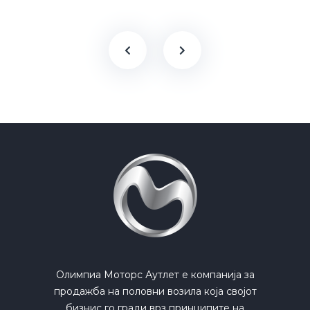
Олимпиа Моторс Аутлет е компанија за
продажба на половни возила која својот
бизнис го гради врз принципите на