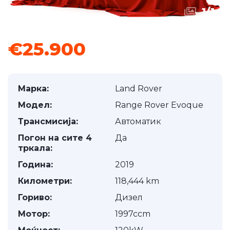
1
/
1
€25.900
Марка:
Land Rover
Модел:
Range Rover Evoque
Трансмисија:
Автоматик
Погон на сите 4
Да
тркала:
Година:
2019
Километри:
118,444 km
Гориво:
Дизел
Мотор:
1997ccm