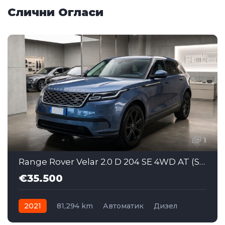
Слични Огласи
1
Range Rover Velar 2.0 D 204 SE 4WD AT (SAJ060)
€35.500
2021
81,294 km
Автоматик
Дизел
AWD/4WD