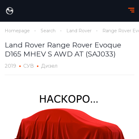
Homepage
Search
Land Rover
Range Rover Ev
Land Rover Range Rover Evoque
D165 MHEV S AWD AT (SAJ033)
2019
СУВ
Дизел