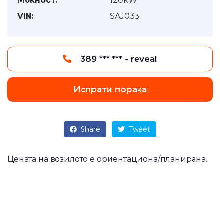
Моќност:
120kW
VIN:
SAJ033
389 *** *** - reveal
Испрати порака
Share
Tweet
Цената на возилото е ориентациона/планирана.