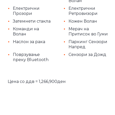
Волан
•
•
Електрични
Електрични
Прозори
Ретровизори
•
•
Затемнети стакла
Кожен Волан
•
•
Команди на
Мерач на
Волан
Притисок во Гуми
•
•
Наслон за рака
Паркинг Сензори
Напред
•
•
Поврзување
Сензори за Дожд
преку Bluetooth
Цена со ддв = 1,266,900ден