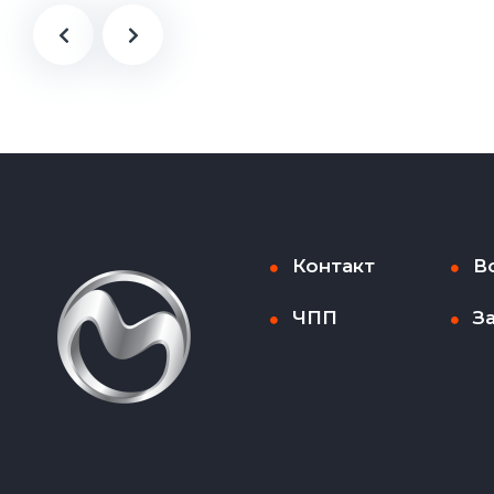
Контакт
В
ЧПП
З