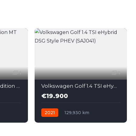
1
1
Opel Corsa 1.5 Diesel Edition MT (MMJ047)
Volkswagen Golf 1.4 TSI eHybrid DSG Style PHEV (SAJ041)
€19.900
2021
129,930 km
Автоматик
Plug-in Hybrid Бензин