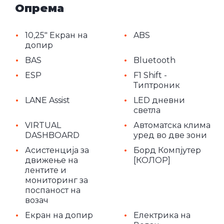
Опрема
•
•
10,25" Екран на
ABS
допир
•
•
BAS
Bluetooth
•
•
ESP
F1 Shift -
Типтроник
•
•
LANE Assist
LED дневни
светла
•
•
VIRTUAL
Автоматскa клима
DASHBOARD
уред во две зони
•
•
Асистенција за
Борд Компјутер
движење на
[КОЛОР]
лентите и
мониторинг за
поспаност на
возач
•
•
Екран на допир
Електрика на