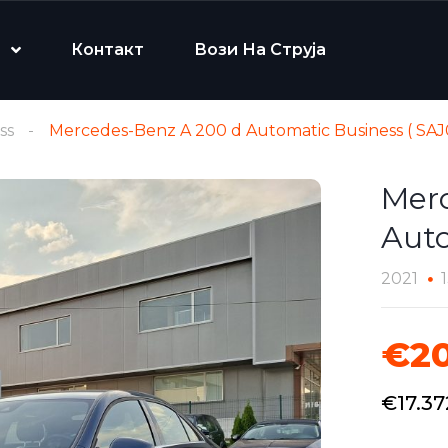
Контакт
Вози На Струја
ss
Mercedes-Benz A 200 d Automatic Business ( SAJ
Mer
Auto
2021
€20
€17.3