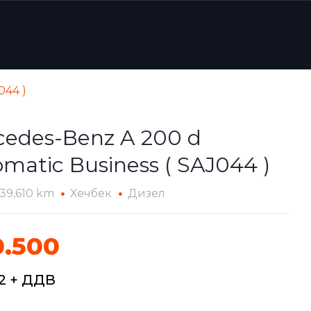
044 )
cedes-Benz A 200 d
matic Business ( SAJ044 )
139,610 km
Хечбек
Дизел
.500
72 + ДДВ