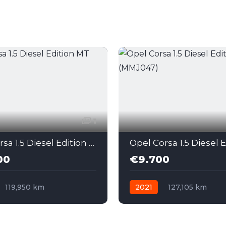
1
Opel Corsa 1.5 Diesel Edition MT (MMJ048)
00
€9.700
119,950 km
2021
127,105 km
н
Дизел
Мануелен
Дизел