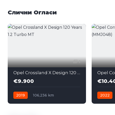
Слични Огласи
1
Opel Crossland X Design 120 Years 1.2 Turbo MT
€9.900
€10.4
2019
106,236 km
2022
Мануелен
Бензин
Мануеле
Front Wheel Drive