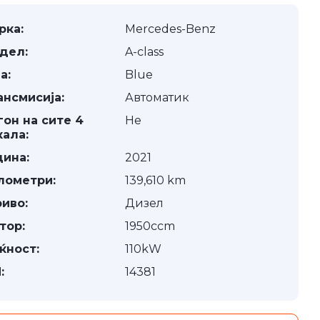
рка:
Mercedes-Benz
дел:
A-class
а:
Blue
ансмисија:
Автоматик
гон на сите 4
Не
кала:
дина:
2021
лометри:
139,610 km
риво:
Дизел
тор:
1950ccm
ќност:
110kW
:
14381