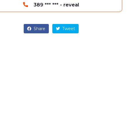
389 *** *** - reveal
Share
Tweet