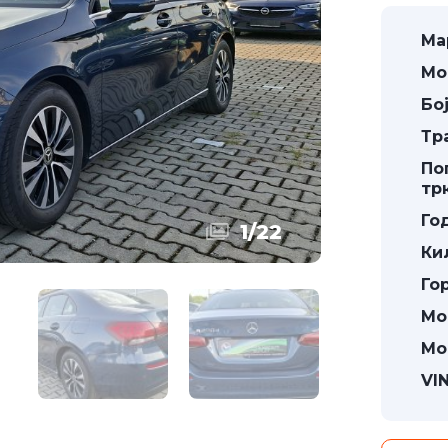
Ма
Мо
Бој
Тр
По
тр
Го
1
/
22
Ки
Го
Мо
Мо
VIN