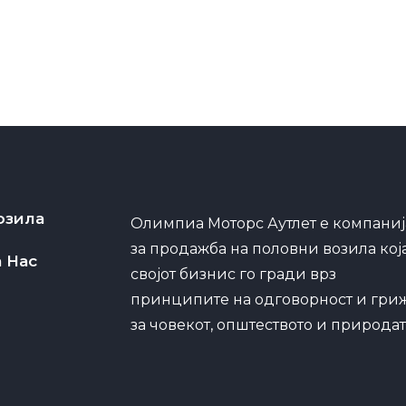
озила
Олимпиа Моторс Аутлет е компаниј
за продажба на половни возила кој
а Нас
својот бизнис го гради врз
принципите на одговорност и гри
за човекот, општеството и природат