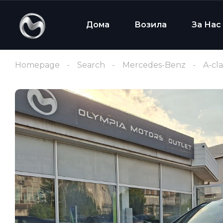
Дома
Возила
За Нас
Homepage
Search
Mercedes-Benz
A-cla