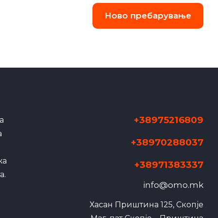
Ново пребарување
+38975216809
а
а
+38970288037
жа
+38971383337
а.
info@omo.mk
Хасан Приштина 125, Скопје
