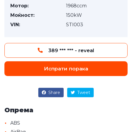
Мотор:
1968ccm
Моќност:
150kW
VIN:
STI003
389 *** *** - reveal
Испрати порака
Share
Tweet
Опрема
•
ABS
•
AirBag