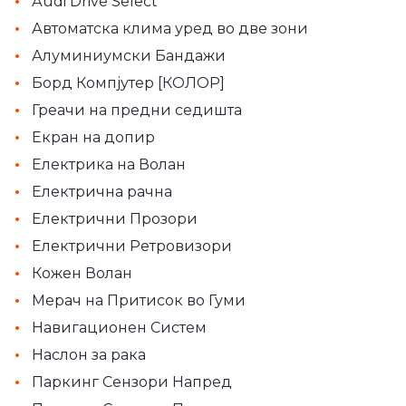
•
Аudi Drive Select
•
Автоматскa клима уред во две зони
•
Алуминиумски Бандажи
•
Борд Компјутер [КОЛОР]
•
Греачи на предни седишта
•
Екран на допир
•
Електрика на Волан
•
Електрична рачна
•
Електрични Прозори
•
Електрични Ретровизори
•
Кожен Волан
•
Мерач на Притисок во Гуми
•
Навигационен Систем
•
Наслон за рака
•
Паркинг Сензори Напред