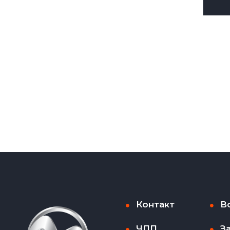
Контакт
В
ЧПП
З