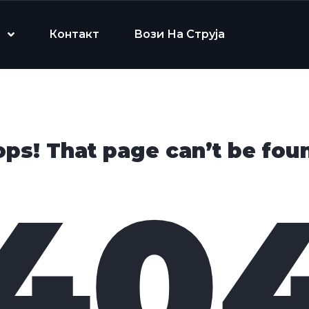
Контакт
Вози На Струја
ps! That page can’t be fou
40