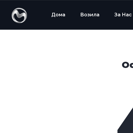
Дома
Возила
За Нас
Oo