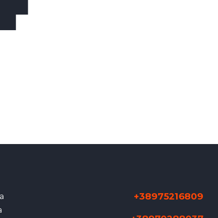
+38975216809
а
а