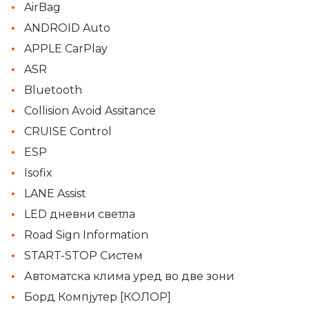
•
AirBag
•
ANDROID Auto
•
APPLE CarPlay
•
ASR
•
Bluetooth
•
Collision Avoid Assitance
•
CRUISE Control
•
ESP
•
Isofix
•
LANE Assist
•
LED дневни светла
•
Road Sign Information
•
START-STOP Систем
•
Автоматскa клима уред во две зони
•
Борд Компјутер [КОЛОР]