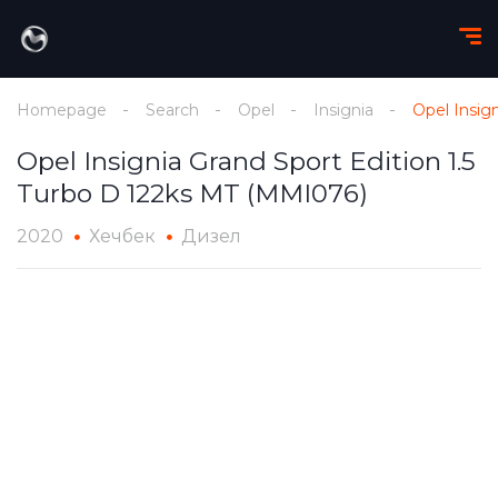
Homepage
Search
Opel
Insignia
Opel Insig
Opel Insignia Grand Sport Edition 1.5
Turbo D 122ks MT (MMI076)
2020
Хечбек
Дизел