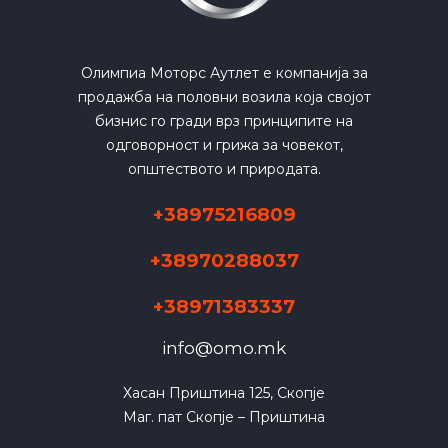
Олимпиа Моторс Аутлет е компанија за
продажба на половни возила која својот
бизнис го гради врз принципите на
одговорност и грижа за човекот,
општеството и природата.
+38975216809
+38970288037
+38971383337
info@omo.mk
Хасан Приштина 125, Скопје

Маг. пат Скопје – Приштина