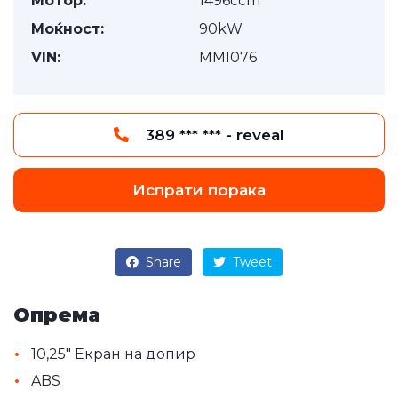
Мотор:
1496ccm
Моќност:
90kW
VIN:
MMI076
389 *** *** - reveal
Испрати порака
Share
Tweet
Опрема
•
10,25" Екран на допир
•
ABS