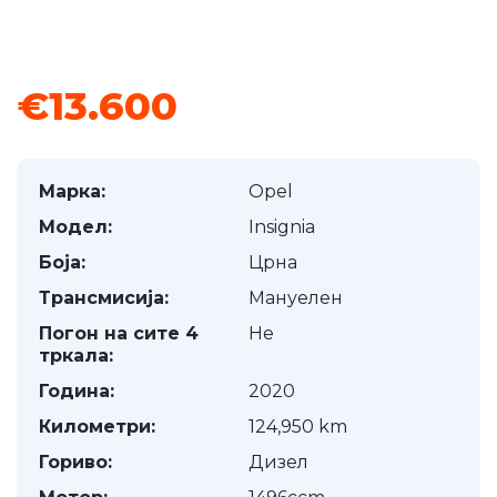
1
/
17
€13.600
Марка:
Opel
Модел:
Insignia
Боја:
Црна
Трансмисија:
Мануелен
Погон на сите 4
Не
тркала:
Година:
2020
Километри:
124,950 km
Гориво:
Дизел