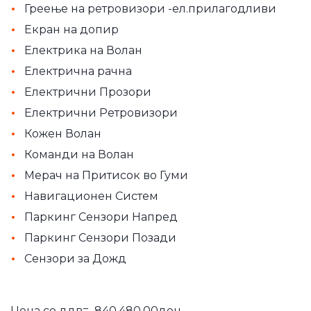
•
Греење на ретровизори -ел.прилагодливи
•
Екран на допир
•
Електрика на Волан
•
Електрична рачна
•
Електрични Прозори
•
Електрични Ретровизори
•
Кожен Волан
•
Команди на Волан
•
Мерач на Притисок во Гуми
•
Навигационен Систем
•
Паркинг Сензори Напред
•
Паркинг Сензори Позади
•
Сензори за Дожд
Цена со ддв= 840,480,00ден