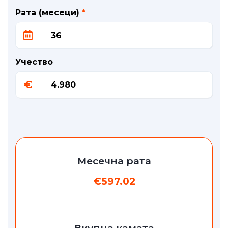
Рата (месеци)
*
Учество
€
Месечна рата
€597.02