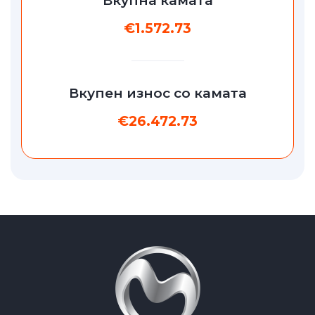
Вкупна камата
€1.572.73
Вкупен износ со камата
€26.472.73