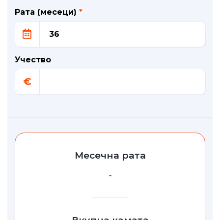
Рата (месеци)
*
Учество
€
Месечна рата
-