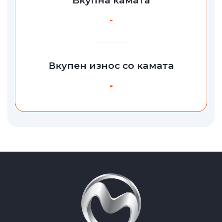
Вкупна камата
-
Вкупен износ со камата
-