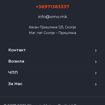
+38971383337
info@omo.mk
Хасан Приштина 125, Скопје

Маг. пат Скопје – Приштина
Контакт
Возила
ЧПП
За Нас