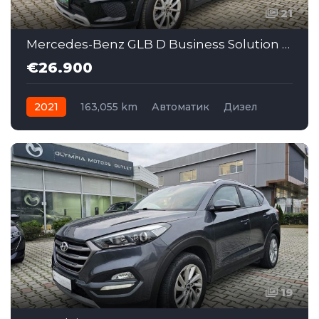
21
Mercedes-Benz GLB D Business Solution AT (MMI179)
€26.900
2021
163,055 km
Автоматик
Дизел
Front Wheel Drive
19