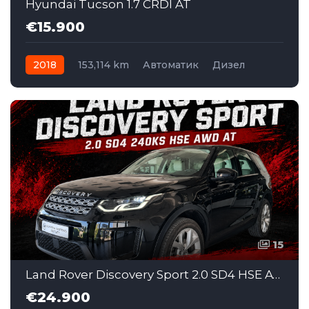
Hyundai Tucson 1.7 CRDI AT
€15.900
2018
153,114 km
Автоматик
Дизел
15
Land Rover Discovery Sport 2.0 SD4 HSE AWD AT (SAI002)
€24.900