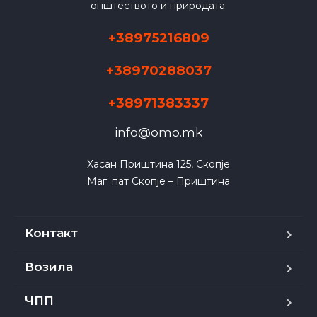
општеството и природата.
+38975216809
+38970288037
+38971383337
info@omo.mk
Хасан Приштина 125, Скопје

Маг. пат Скопје – Приштина
Контакт
Возила
ЧПП