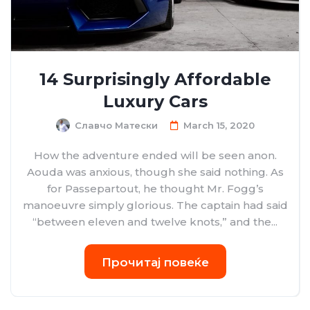
14 Surprisingly Affordable
Luxury Cars
Славчо Матески
March 15, 2020
How the adventure ended will be seen anon.
Aouda was anxious, though she said nothing. As
for Passepartout, he thought Mr. Fogg’s
manoeuvre simply glorious. The captain had said
“between eleven and twelve knots,” and the...
Прочитај повеќе