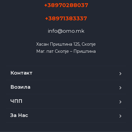
+38970288037
+38971383337
info@omo.mk
Хасан Приштина 125, Скопје

Маг. пат Скопје – Приштина
Контакт
Возила
ЧПП
За Нас