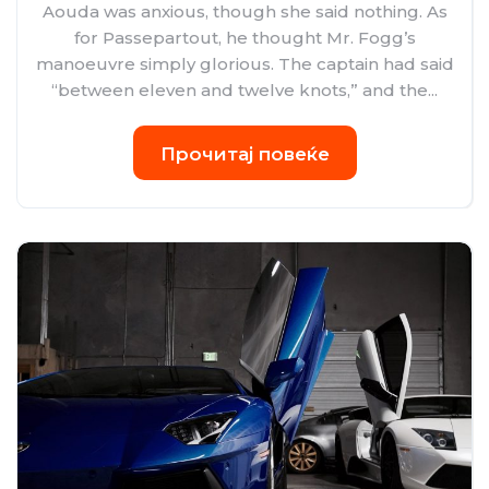
Aouda was anxious, though she said nothing. As
for Passepartout, he thought Mr. Fogg’s
manoeuvre simply glorious. The captain had said
“between eleven and twelve knots,” and the...
Прочитај повеќе