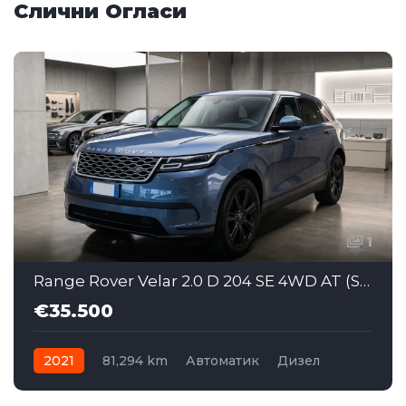
Слични Огласи
1
Range Rover Velar 2.0 D 204 SE 4WD AT (SAJ060)
€35.500
2021
81,294 km
Автоматик
Дизел
AWD/4WD