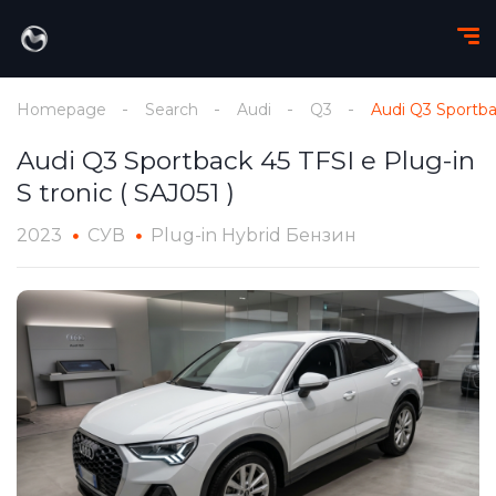
Homepage
Search
Audi
Q3
Audi Q3 Sportbac
Audi Q3 Sportback 45 TFSI e Plug-in
S tronic ( SAJ051 )
2023
СУВ
Plug-in Hybrid Бензин