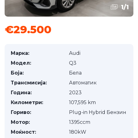
1
/
1
€29.500
Марка:
Audi
Модел:
Q3
Боја:
Бела
Трансмисија:
Автоматик
Година:
2023
Километри:
107,595 km
Гориво:
Plug-in Hybrid Бензин
Мотор:
1395ccm
Моќност:
180kW