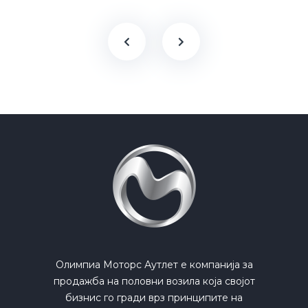
Олимпиа Моторс Аутлет е компанија за
продажба на половни возила која својот
бизнис го гради врз принципите на