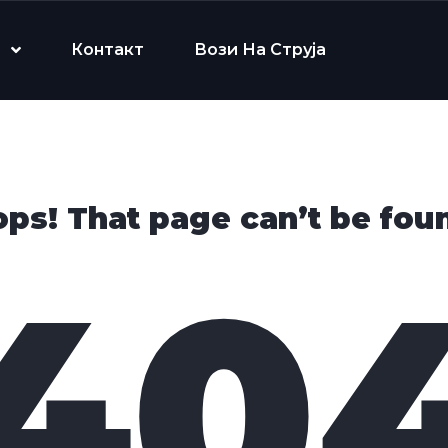
Контакт
Вози На Струја
ps! That page can’t be fou
40