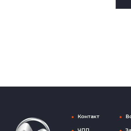
Контакт
В
ЧПП
З