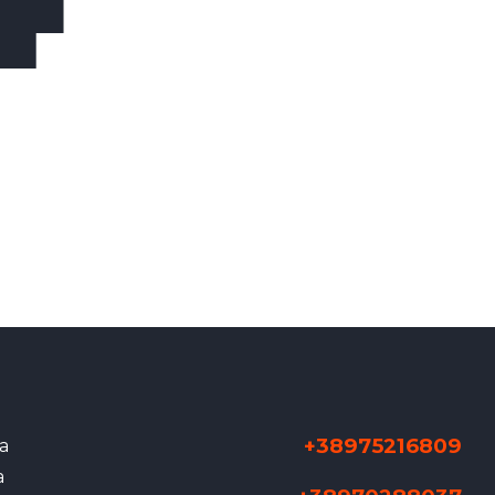
+38975216809
а
а