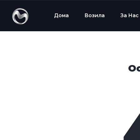
Дома
Возила
За Нас
Oo