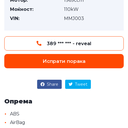
Мотор:
1969ccm
Моќност:
110kW
VIN:
MMJ003
389 *** *** - reveal
Испрати порака
Share
Tweet
Опрема
•
ABS
•
AirBag