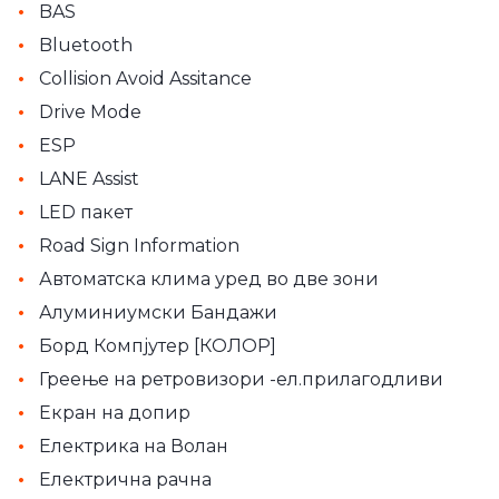
•
BAS
•
Bluetooth
•
Collision Avoid Assitance
•
Drive Mode
•
ESP
•
LANE Assist
•
LED пакет
•
Road Sign Information
•
Автоматскa клима уред во две зони
•
Алуминиумски Бандажи
•
Борд Компјутер [КОЛОР]
•
Греење на ретровизори -ел.прилагодливи
•
Екран на допир
•
Електрика на Волан
•
Електрична рачна