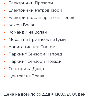
•
Електрични Прозори
•
Електрични Ретровизори
•
Електрично затварање на гепек
•
Кожен Волан
•
Команди на Волан
•
Мерач на Притисок во Гуми
•
Навигационен Систем
•
Паркинг Сензори Напред
•
Паркинг Сензори Позади
•
Сензори за Дожд
•
Централна Брава
Цена на возило со ддв = 1,168,020,00ден