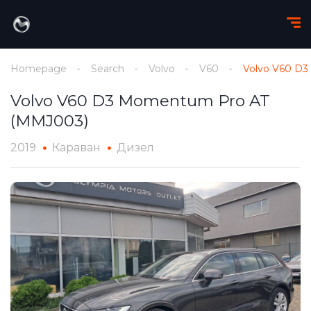
Homepage
Search
Volvo
V60
Volvo V60 D
Volvo V60 D3 Momentum Pro AT
(MMJ003)
2019
Караван
Дизел