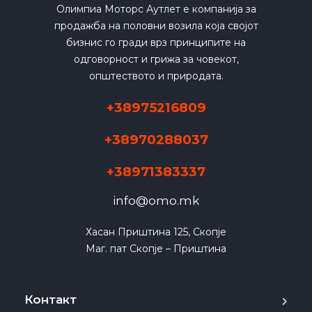
Олимпиа Моторс Аутлет е компанија за
продажба на половни возила која својот
бизнис го гради врз принципите на
одговорност и грижа за човекот,
општеството и природата.
+38975216809
+38970288037
+38971383337
info@omo.mk
Хасан Приштина 125, Скопје

Маг. пат Скопје – Приштина
Контакт