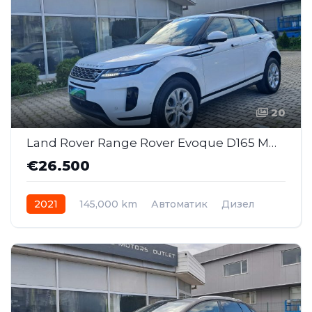
20
Land Rover Range Rover Evoque D165 MHEV S AWD AT (SAJ032)
€26.500
2021
145,000 km
Автоматик
Дизел