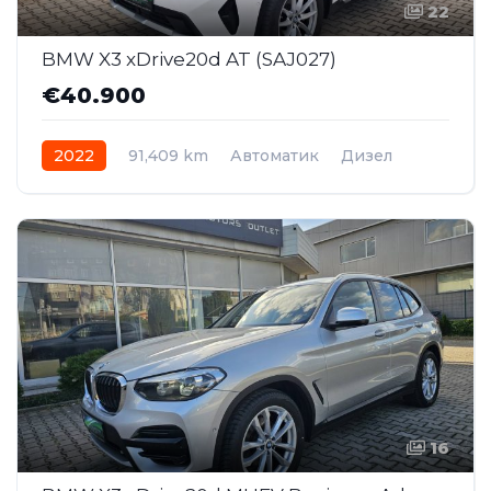
22
BMW X3 xDrive20d AT (SAJ027)
€40.900
2022
91,409 km
Автоматик
Дизел
AWD/4WD
16