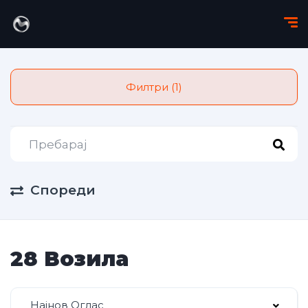
Филтри (1)
Спореди
28 Возила
Најнов Оглас