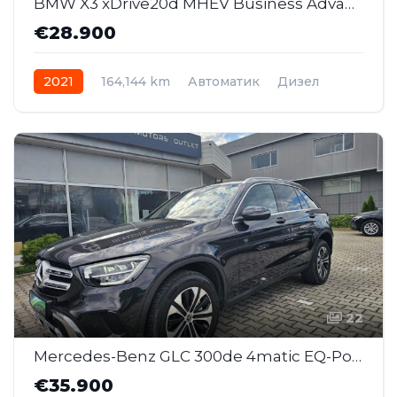
BMW X3 xDrive20d MHEV Business Advantage AT (SAJ022)
€28.900
2021
164,144 km
Автоматик
Дизел
AWD/4WD
22
Mercedes-Benz GLC 300de 4matic EQ-Power AT (SAJ023)
€35.900