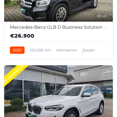
21
Mercedes-Benz GLB D Business Solution AT (MMI179)
€26.900
2021
163,055 km
Автоматик
Дизел
Front Wheel Drive
Резервирано