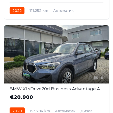
2022
111,252 km
Автоматик
Plug-in Hybrid Дизел
AWD/4WD
16
BMW X1 sDrive20d Business Advantage AT (SAJ020 )
€20.900
2020
153,784 km
Автоматик
Дизел