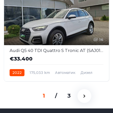
16
Audi Q5 40 TDI Quattro S Tronic AT (SAJ012)
€33.400
2022
175,033 km
Автоматик
Дизел
AWD/4WD
1
/
3