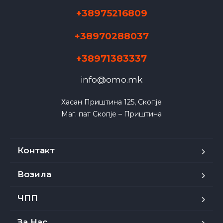
+38975216809
+38970288037
+38971383337
info@omo.mk
Хасан Приштина 125, Скопје

Маг. пат Скопје – Приштина
Контакт
Возила
ЧПП
За Нас