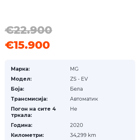
1
/
15
€22.900
€15.900
Марка:
MG
Модел:
ZS - EV
Боја:
Бела
Трансмисија:
Автоматик
Погон на сите 4
Не
тркала:
Година:
2020
Километри:
34,299 km