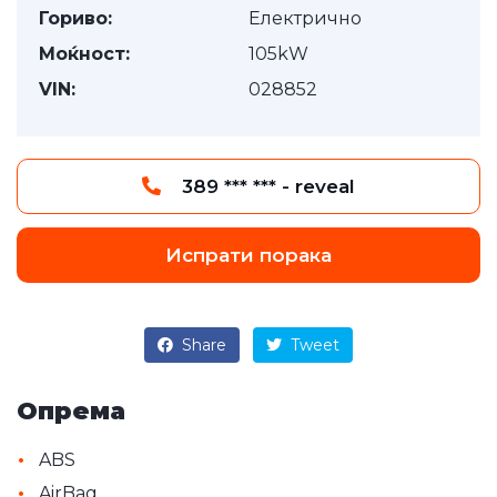
Гориво:
Електрично
Моќност:
105kW
VIN:
028852
389 *** *** - reveal
Испрати порака
Share
Tweet
Опрема
•
ABS
•
AirBag