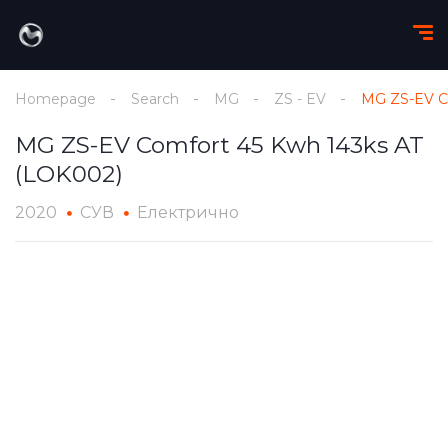
Homepage
Search
MG
ZS - EV
MG ZS-EV C
MG ZS-EV Comfort 45 Kwh 143ks AT
(LOK002)
2020
СУВ
Електрично