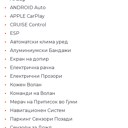
•
ANDROID Auto
•
APPLE CarPlay
•
CRUISE Control
•
ESP
•
Автоматски клима уред
•
Алуминиумски Бандажи
•
Екран на допир
•
Електрична рачна
•
Електрични Прозори
•
Кожен Волан
•
Команди на Волан
•
Мерач на Притисок во Гуми
•
Навигационен Систем
•
Паркинг Сензори Позади
•
Сензори за Дожд