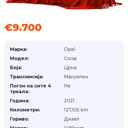
1
/
1
€9.700
Марка:
Opel
Модел:
Corsa
Боја:
Црна
Трансмисија:
Мануелен
Погон на сите 4
Не
тркала:
Година:
2021
Километри:
127,105 km
Гориво:
Дизел