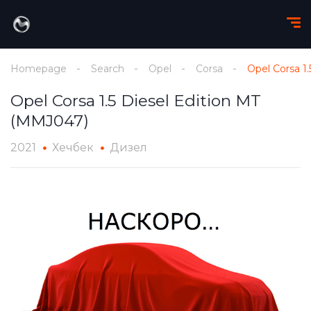
Homepage
Search
Opel
Corsa
Opel Corsa 1
Opel Corsa 1.5 Diesel Edition MT
(MMJ047)
2021
Хечбек
Дизел