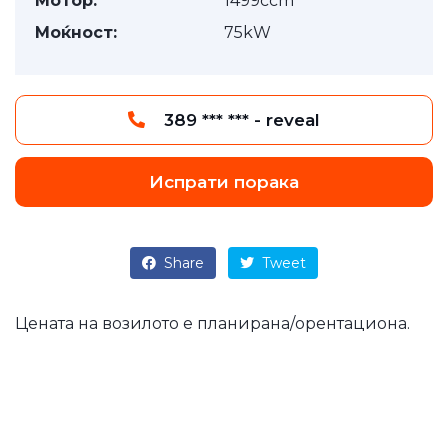
Мотор:
1499ccm
Моќност:
75kW
389 *** *** - reveal
Испрати порака
Share
Tweet
Цената на возилото е планирана/орентациона.