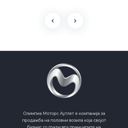
Олимпиа Моторс Аутлет е компанија за
продажба на половни возила која својот
бизнис го гради врз принципите на