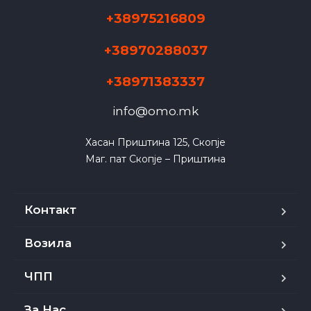
+38975216809
+38970288037
+38971383337
info@omo.mk
Хасан Приштина 125, Скопје

Маг. пат Скопје – Приштина
Контакт
Возила
ЧПП
За Нас