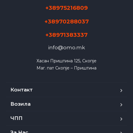
+38975216809
+38970288037
+38971383337
info@omo.mk
Хасан Приштина 125, Скопје

Маг. пат Скопје – Приштина
Контакт
Возила
ЧПП
За Нас